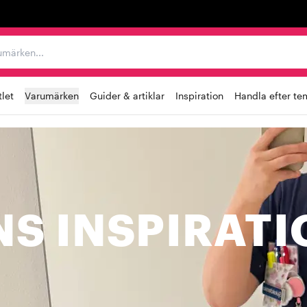
r varumärken...
let
Varumärken
Guider & artiklar
Inspiration
Handla efter te
S INSPIRATI