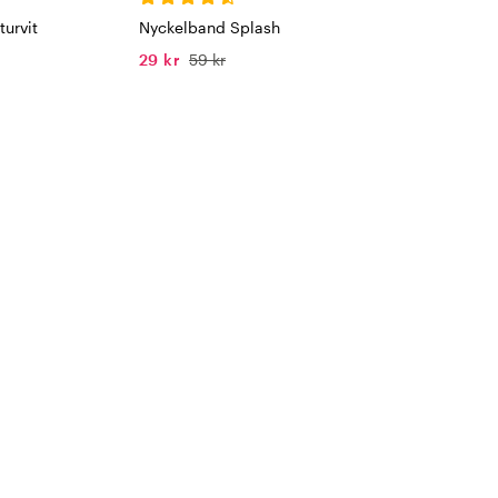
urvit
Nyckelband Splash
29 kr
59 kr