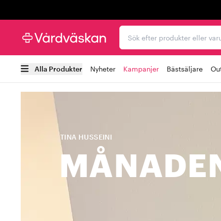
Trustpilot
Sök efter produkter elle
Alla Produkter
Nyheter
Kampanjer
Bästsäljare
Out
TINA HUSSEINI
MÅNADEN