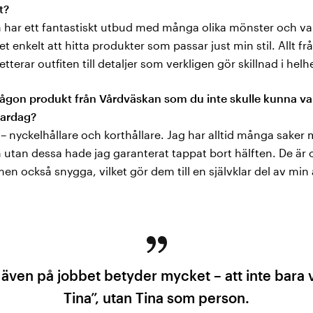
t?
 har ett fantastiskt utbud med många olika mönster och var
det enkelt att hitta produkter som passar just min stil. Allt f
terar outfiten till detaljer som verkligen gör skillnad i helh
någon produkt från Vårdväskan som du inte skulle kunna var
vardag?
 – nyckelhållare och korthållare. Jag har alltid många saker
 utan dessa hade jag garanterat tappat bort hälften. De är o
men också snygga, vilket gör dem till en självklar del av min
v även på jobbet betyder mycket – att inte bara
Tina”, utan Tina som person.