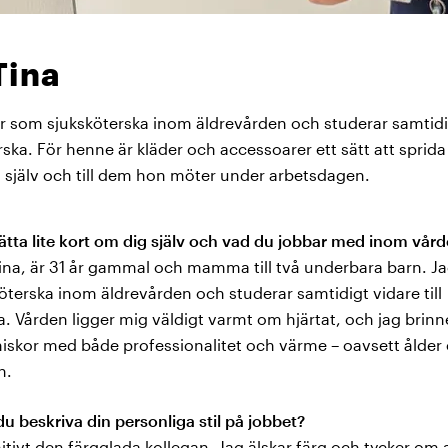
Tina
r som sjuksköterska inom äldrevården och studerar samtidi
rska.
För henne är kläder och accessoarer ett sätt att sprida
ig själv och till dem hon möter under arbetsdagen.
ätta lite kort om dig själv och vad du jobbar med inom vår
ina, är 31 år gammal och mamma till två underbara barn. Ja
terska inom äldrevården och studerar samtidigt vidare till
 Vården ligger mig väldigt varmt om hjärtat, och jag brinne
skor med både professionalitet och värme – oavsett ålder e
n.
du beskriva din personliga stil på jobbet?
nitivt den färgglada kollegan. Jag älskar färg och tycker om 