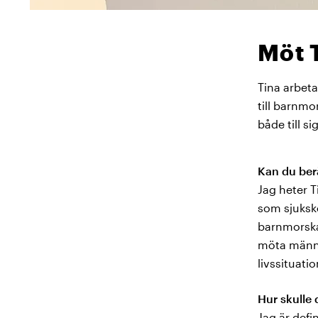
Möt 
Tina
arbeta
till barnmo
både till s
Kan du ber
Jag heter T
som sjukskö
barnmorska.
möta männi
livssituatio
Hur skulle 
Jag är defi