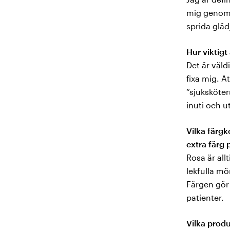
mig genom d
sprida gläd
Hur viktigt 
Det är väldi
fixa mig. A
“sjuksköter
inuti och u
Vilka färgk
extra färg
Rosa är allt
lekfulla m
Färgen gör 
patienter.
Vilka produ