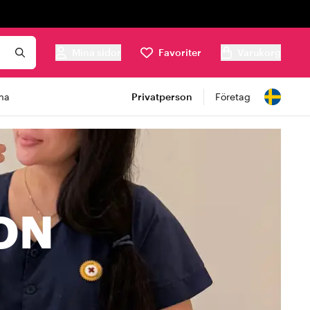
Mina sidor
Favoriter
Varukorg
ma
Privatperson
Företag
ON