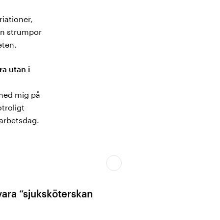
iationer,
rån strumpor
eten.
a utan i
 med mig på
troligt
 arbetsdag.
 vara “sjuksköterskan