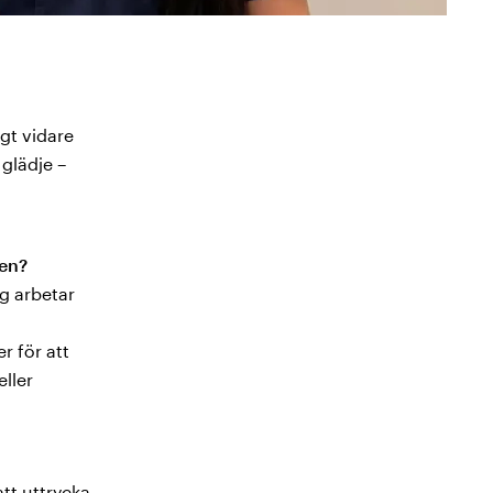
gt vidare
 glädje –
den?
g arbetar
r för att
ller
att uttrycka