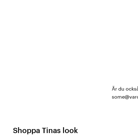
Är du också
some@vard
Shoppa Tinas look