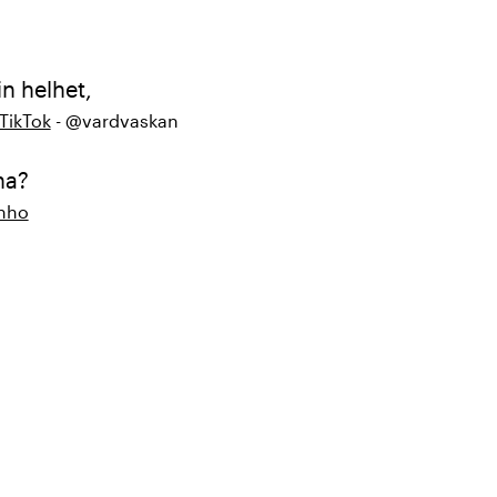
in helhet,
TikTok
- @vardvaskan
na?
inho