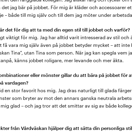
et jag bär på jobbet. För mig är kläder och accessoarer ett
je – både till mig själv och till dem jag möter under arbetsd
är det för dig att ta med din egen stil till jobbet och varför?
gt viktigt för mig. Jag har alltid varit intresserad av stil och 
tt få vara mig själv även på jobbet betyder mycket – att inte
skan Tina”, utan Tina som person. När jag kan spegla vem ja
tanpå, känns jobbet roligare, mer levande och mer äkta.
ombinationer eller mönster gillar du att bära på jobbet för att
 på vardagen?
id en stor favorit hos mig. Jag dras naturligt till glada färge
önster som bryter av mot den annars ganska neutrala arbets
mig glad – och jag tror att det smittar av sig av både kolle
kter från Vårdväskan hjälper dig att sätta din personliga sti