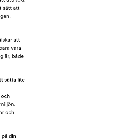
 sätt att
agen.
älskar att
 bara vara
g är, både
 sätta lite
r och
miljön.
gor och
l på din