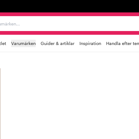
r varumärken...
let
Varumärken
Guider & artiklar
Inspiration
Handla efter te