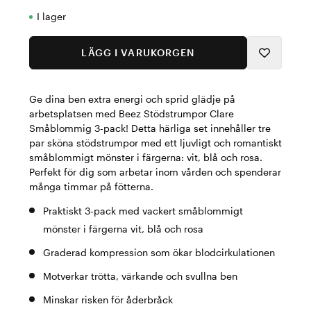
I lager
LÄGG I VARUKORGEN
Ge dina ben extra energi och sprid glädje på
arbetsplatsen med Beez Stödstrumpor Clare
Småblommig 3-pack! Detta härliga set innehåller tre
par sköna stödstrumpor med ett ljuvligt och romantiskt
småblommigt mönster i färgerna: vit, blå och rosa.
Perfekt för dig som arbetar inom vården och spenderar
många timmar på fötterna.
Praktiskt 3-pack med vackert småblommigt
mönster i färgerna vit, blå och rosa
Graderad kompression som ökar blodcirkulationen
Motverkar trötta, värkande och svullna ben
Minskar risken för åderbråck