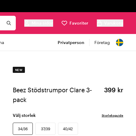
Mina sidor
Favoriter
Varukorg
ma
Privatperson
Företag
NEW
Beez Stödstrumpor Clare 3-
399 kr
pack
Välj storlek
Storleksguide
34/36
37/39
40/42