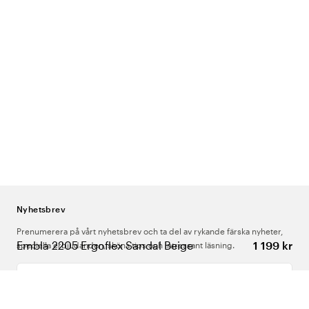
Nyhetsbrev
Prenumerera på vårt nyhetsbrev och ta del av rykande färska nyheter,
Embla 2205 Ergoflex Sandal Beige
1 199 kr
speciella erbjudanden, sköna tips och intressant läsning.
Ange din e-postadress