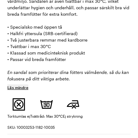
vårdmiljö. Sandalen är även tvättbar i max 30°C, vilket
underlättar hygien och underhåll, och passar särskilt bra vid
breda framfötter för extra komfort.
• Specialsko med öppen tå
• Halkfri yttersula (SRB-certifierad)
• Två justerbara remmar med kardborre
• Tvättbar i max 30°C
• Klassad som medicinteknisk produkt
• Passar vid breda framfötter
En sandal som prioriterar dina fötters välmående, så du kan
fokusera på ditt viktiga arbete.
Läs mindre
Torktumlas ej
Tvättråd: Max 30°C
Ej strykning
SKU: 10003253-1182-10035