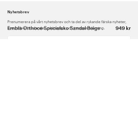
Nyhetsbrev
Prenumerera på vårt nyhetsbrev och ta del av rykande färska nyheter,
Embla Orthoce Specialsko Sandal Beige
949 kr
speciella erbjudanden, sköna tips och intressant läsning.
Ange din e-postadress
Om Oss
Support
Följ oss
Sverige