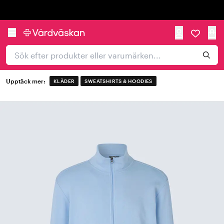
Trustpilot
Upptäck mer:
KLÄDER
SWEATSHIRTS & HOODIES