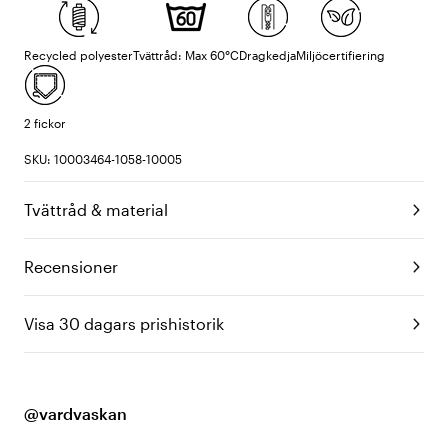
Recycled polyester
Tvättråd: Max 60°C
Dragkedja
Miljöcertifiering
2 fickor
SKU: 10003464-1058-10005
Tvättråd & material
Recensioner
Visa 30 dagars prishistorik
@vardvaskan