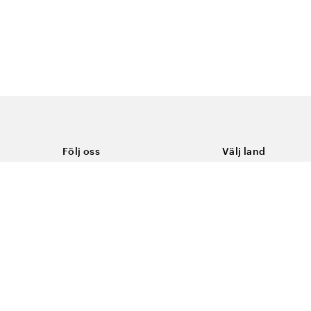
Följ oss
Välj land
Facebook
Sverige
Instagram
Youtube
LinkedIn
TikTok