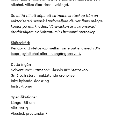
alkohol, vilket ökar dess livslängd.
Se alltid till att köpa ett Littmann stetoskop från en
auktoriserad svensk återförsäljare då det finns många
kopior på marknaden. Vårdväskan är auktoriserad
återförsäljare av Solventum™ Littmann® stetoskop.
Skötselråd:
Rengör ditt stetoskop mellan varje patient med 70%
isopropylalkohol eller en engångsservett.
Detta ingår:
Solventum™ Littmann® Classic III™ Stetoskop
Små och stora mjuktätande öronoliver
Icke-kylande klockring
Instruktioner
Specifikationer:
Längd: 69 cm
Vikt: 150g
Akustisk prestanda: 7