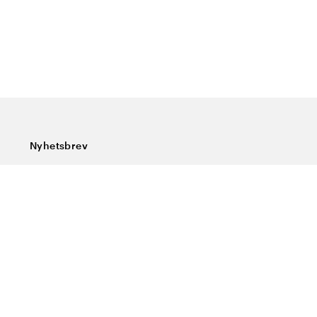
Nyhetsbrev
Prenumerera på vårt nyhetsbrev och ta del av rykande
färska nyheter, speciella erbjudanden, sköna tips och
intressant läsning.
Ange din e-postadress