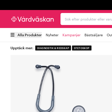
Trustpilot
Sök efter produkter elle
Alla Produkter
Nyheter
Kampanjer
Bästsäljare
Out
Upptäck mer:
DIAGNOSTIK & REDSKAP
STETOSKOP