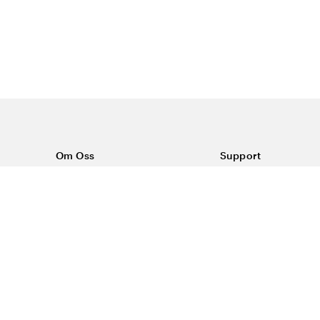
Om Oss
Support
Om Vårdväskan
Kontakta oss
Vår historia
Vanliga frågor
Sponsring
Köpvillkor
Rabattkoder & erbjudanden
Frakt & returer
Blogg
Reklamation
Dataskyddspolicy
Trygg E-handel