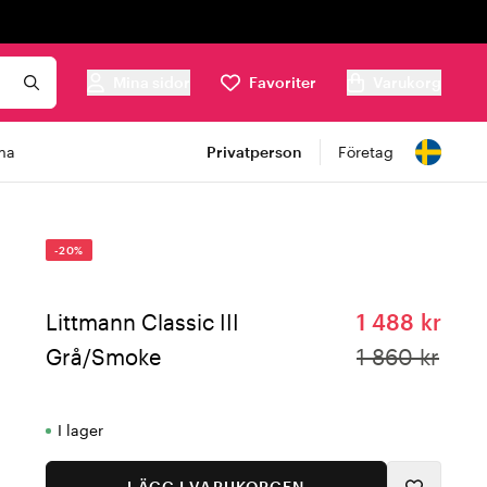
Mina sidor
Favoriter
Varukorg
ma
Privatperson
Företag
-20%
Littmann Classic III
1 488 kr
Grå/Smoke
1 860 kr
I lager
LÄGG I VARUKORGEN