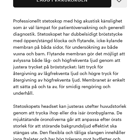
Professionellt stetoskop med hög akustisk känslighet
som är väl lämpat för patientövervakning och generell
diagnostik. Stetoskopet har dubbelsidigt bröststycke
med öppen/stängd klocka och flytande, icke-kylande
membran på båda sidor, för undersökning av både
vuxna och barn. Flytande membran gör det möjligt att
avlyssna både låg- och högfrekventa ljud genom att
justera trycket på bröststycket: lätt tryck för
återgivning av lågfrekventa ljud och högre tryck för
återgivning av högfrekventa ljud. Membranet är enkelt
att sätta på och ta av, för smidig rengöring och
underhåll.
Stetoskopets headset kan justeras utefter huvudstorlek
genom att trycka ihop eller dra isär öronbyglarna. De
mjuktätande öronoliverna går att anpassa efter örats
storlek för att störande bakgrundsljud effektivt ska
stängas ute. Den flexibla och tåliga slangen innehåller
inga ftalater och har hög tolerans mot hudfetter och