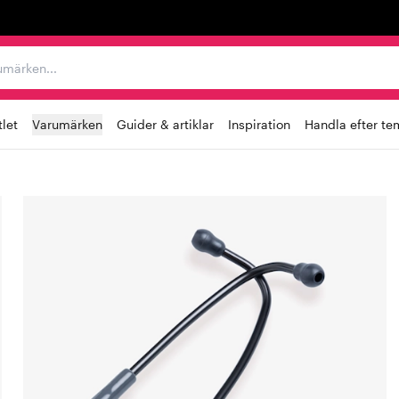
r varumärken...
let
Varumärken
Guider & artiklar
Inspiration
Handla efter te