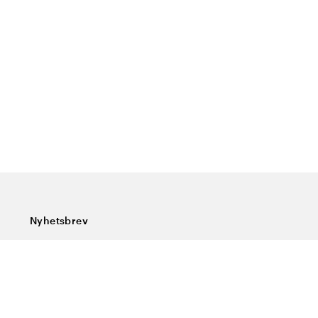
Nyhetsbrev
Prenumerera på vårt nyhetsbrev och ta del av rykande
färska nyheter, speciella erbjudanden, sköna tips och
intressant läsning.
Ange din e-postadress