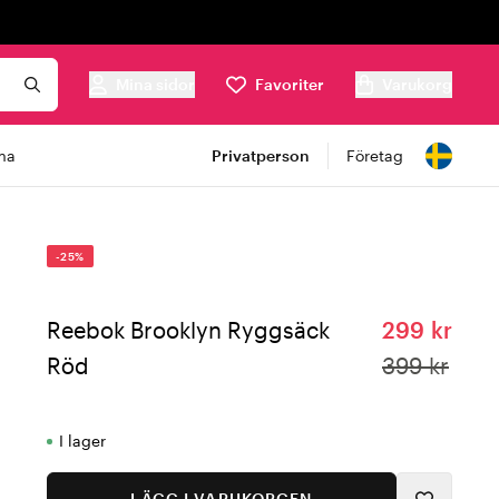
Mina sidor
Favoriter
Varukorg
ma
Privatperson
Företag
-25%
Reebok Brooklyn Ryggsäck
299 kr
Röd
399 kr
I lager
LÄGG I VARUKORGEN