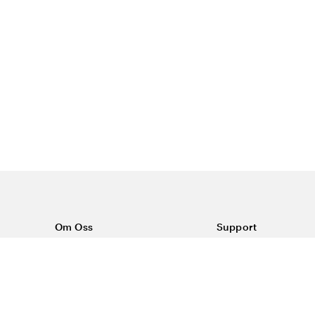
Om Oss
Support
Om Vårdväskan
Kontakta oss
Vår historia
Vanliga frågor
Sponsring
Köpvillkor