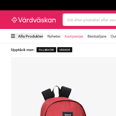
Trustpilot
Sök efter produkter elle
Alla Produkter
Nyheter
Kampanjer
Bästsäljare
Out
Upptäck mer:
TILLBEHÖR
VÄSKOR