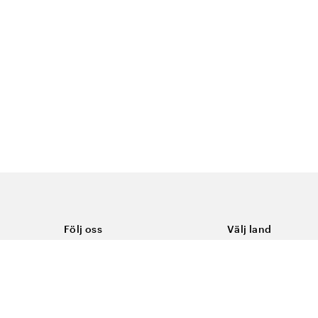
Följ oss
Välj land
Facebook
Sverige
Instagram
Youtube