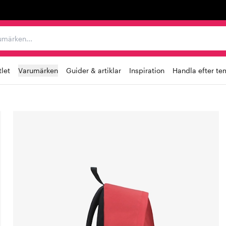
r varumärken...
let
Varumärken
Guider & artiklar
Inspiration
Handla efter te