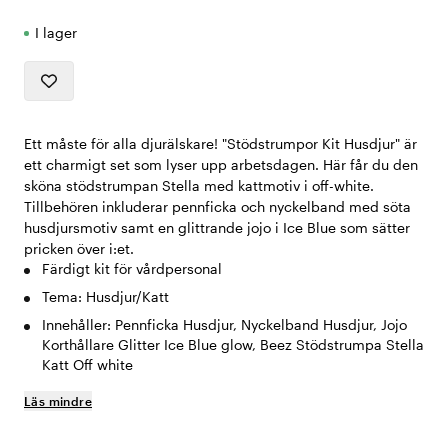
I lager
Ett måste för alla djurälskare! "Stödstrumpor Kit Husdjur" är
ett charmigt set som lyser upp arbetsdagen. Här får du den
sköna stödstrumpan Stella med kattmotiv i off-white.
Tillbehören inkluderar pennficka och nyckelband med söta
husdjursmotiv samt en glittrande jojo i Ice Blue som sätter
pricken över i:et.
Färdigt kit för vårdpersonal
Tema: Husdjur/Katt
Innehåller: Pennficka Husdjur, Nyckelband Husdjur, Jojo
Korthållare Glitter Ice Blue glow, Beez Stödstrumpa Stella
Katt Off white
Läs mindre