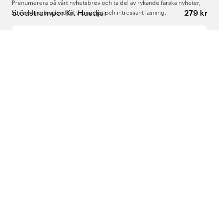
Prenumerera på vårt nyhetsbrev och ta del av rykande färska nyheter,
Stödstrumpor Kit Husdjur
279 kr
speciella erbjudanden, sköna tips och intressant läsning.
Ange din e-postadress
Om Oss
Support
Följ oss
Sverige