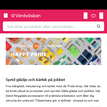
Trustpilot
HITTA DIN STIL HOS VÅRDVÄSKAN
HAPPY PRIDE
Sprid glädje och kärlek på jobbet
Fira mångfald, inkludering och kärlek med vår Pride-shop. Här hittar du
ett brett utbud av produkter som sprider både glädje och stolthet. Välj
bland färgglada accessoarer till praktiska arbetsskor som låter dig
uttrycka din unika stil. Tillsammans gör vi skillnad - shoppa nu och visa
världen dina färger!