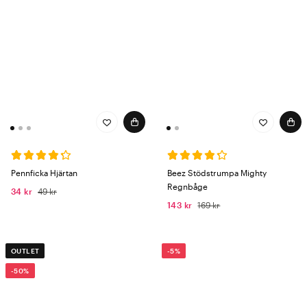
Pennficka Hjärtan
Beez Stödstrumpa Mighty
Regnbåge
34 kr
49 kr
143 kr
169 kr
OUTLET
-5%
-50%