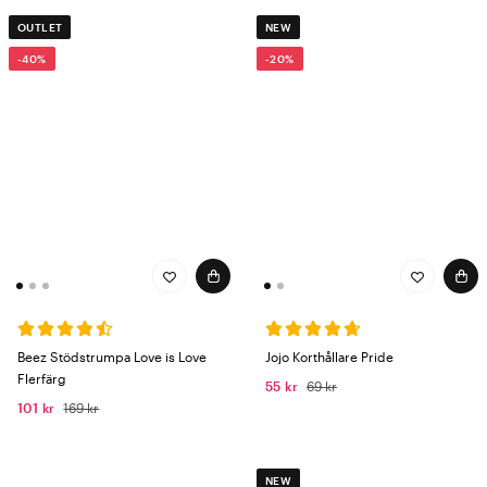
OUTLET
NEW
-40%
-20%
Beez Stödstrumpa Love is Love
Jojo Korthållare Pride
Flerfärg
55 kr
69 kr
101 kr
169 kr
NEW