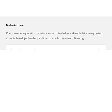
Nyhetsbrev
Prenumerera på vårt nyhetsbrev och ta del av rykande färska nyheter,
speciella erbjudanden, sköna tips och intressant läsning.
Ange din e-postadress
Om Oss
Support
Följ oss
Sverige