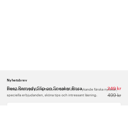
Nyhetsbrev
Beez Remedy Slip-on Sneaker Rosa
249 kr
Prenumerera på vårt nyhetsbrev och ta del av rykande färska nyheter,
499 kr
speciella erbjudanden, sköna tips och intressant läsning.
Ange din e-postadress