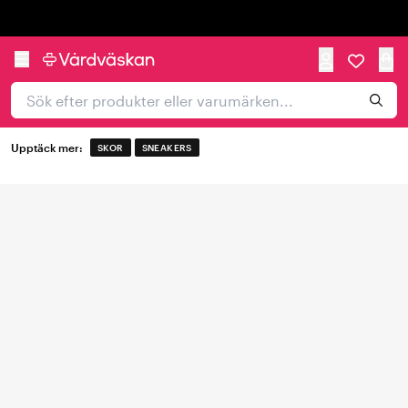
Trustpilot
Upptäck mer:
SKOR
SNEAKERS