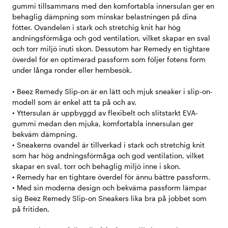
gummi tillsammans med den komfortabla innersulan ger en
behaglig dämpning som minskar belastningen på dina
fötter. Ovandelen i stark och stretchig knit har hög
andningsförmåga och god ventilation, vilket skapar en sval
och torr miljö inuti skon. Dessutom har Remedy en tightare
överdel för en optimerad passform som följer fotens form
under långa ronder eller hembesök.
• Beez Remedy Slip-on är en lätt och mjuk sneaker i slip-on-
modell som är enkel att ta på och av.
• Yttersulan är uppbyggd av flexibelt och slitstarkt EVA-
gummi medan den mjuka, komfortabla innersulan ger
bekväm dämpning.
• Sneakerns ovandel är tillverkad i stark och stretchig knit
som har hög andningsförmåga och god ventilation, vilket
skapar en sval, torr och behaglig miljö inne i skon.
• Remedy har en tightare överdel för ännu bättre passform.
• Med sin moderna design och bekväma passform lämpar
sig Beez Remedy Slip-on Sneakers lika bra på jobbet som
på fritiden.