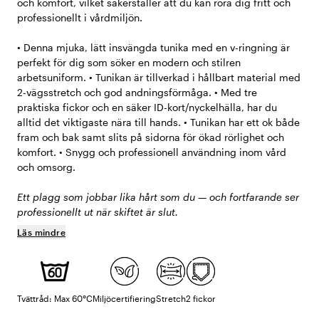
och komfort, vilket säkerställer att du kan röra dig fritt och
professionellt i vårdmiljön.
• Denna mjuka, lätt insvängda tunika med en v-ringning är
perfekt för dig som söker en modern och stilren
arbetsuniform. • Tunikan är tillverkad i hållbart material med
2-vägsstretch och god andningsförmåga. • Med tre
praktiska fickor och en säker ID-kort/nyckelhälla, har du
alltid det viktigaste nära till hands. • Tunikan har ett ok både
fram och bak samt slits på sidorna för ökad rörlighet och
komfort. • Snygg och professionell användning inom vård
och omsorg.
Ett plagg som jobbar lika hårt som du — och fortfarande ser
professionellt ut när skiftet är slut.
Läs mindre
Tvättråd: Max 60°C
Miljöcertifiering
Stretch
2 fickor