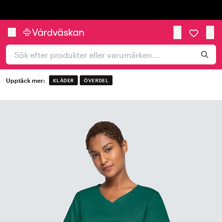
Trustpilot
Upptäck mer:
KLÄDER
ÖVERDEL