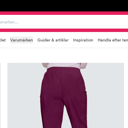
r varumärken...
let
Varumärken
Guider & artiklar
Inspiration
Handla efter te