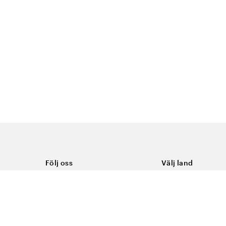
Följ oss
Välj land
Facebook
Sverige
Instagram
Youtube