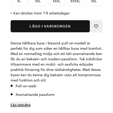
XL
XXL
XXXL
XXXXL
5XL
Kan skickas inom 7-9 arbetsdagar
LÄGG I VARUKORGEN
Denna hållbara byxa i klassisk pull-on-modell är
perfekt för dig som söker en hållbar byxa med komfort.
Med en normalhög midja och ett lätt avsmalnande ben
får du en bekväm och modern passform. Två sidofickor
tillsammans med en mobil- och saxficka erbjuder
praktisk förvaring för dina nödvändigheter. Med dessa
byxor kan du känna dig bekväm utan att kompromissa
med funktion och stil.
Pull-on-resår
Avsmalnande passform
Läs mindre