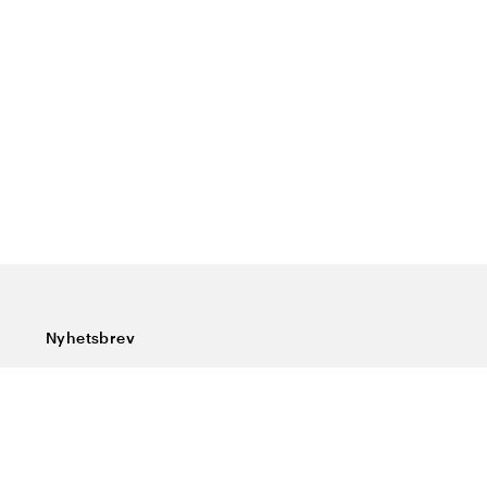
Nyhetsbrev
Prenumerera på vårt nyhetsbrev och ta del av rykande
färska nyheter, speciella erbjudanden, sköna tips och
intressant läsning.
Ange din e-postadress