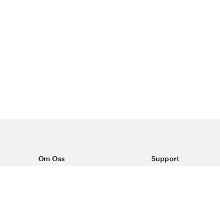
Om Oss
Support
Om Vårdväskan
Kontakta oss
Vår historia
Vanliga frågor
Sponsring
Köpvillkor