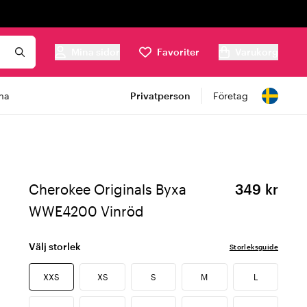
Mina sidor
Favoriter
Varukorg
ma
Privatperson
Företag
Cherokee Originals Byxa
349 kr
WWE4200 Vinröd
Välj storlek
Storleksguide
XXS
XS
S
M
L