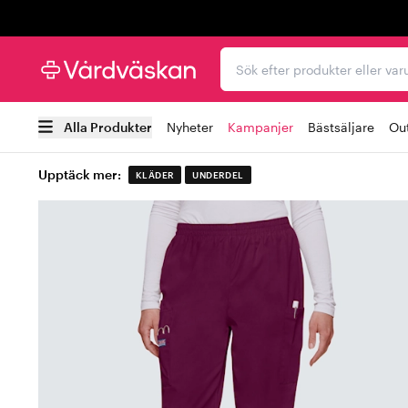
Trustpilot
Sök efter produkter elle
Alla Produkter
Nyheter
Kampanjer
Bästsäljare
Out
Upptäck mer:
KLÄDER
UNDERDEL