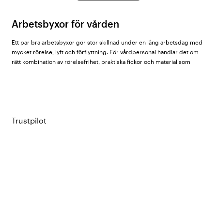
Arbetsbyxor för vården
Ett par bra arbetsbyxor gör stor skillnad under en lång arbetsdag med
mycket rörelse, lyft och förflyttning. För vårdpersonal handlar det om
rätt kombination av rörelsefrihet, praktiska fickor och material som
klarar frekvent tvätt i höga temperaturer utan att tappa form eller färg.
Hos Vårdväskan hittar du arbetsbyxor för dam och herr från
Cherokee
,
Dickies
,
Infinity
,
Nybo Workwear
,
Almedahls
,
South West
,
Healing
Hands
,
Hejco
,
Nytello
,
Segers
,
Kentaur
,
ID® Identity
, och
Geyser
.
Trustpilot
Material – vad passar din arbetsdag?
Krinklad bomull (100% bomull)
– mjuk och behaglig mot huden med
minimal strykning tack vare den krinklade strukturen. Passar den
varmblodige och tål tvätt i höga temperaturer. Ekologiska alternativ
certifierade enligt GOTS finns i sortimentet.
Bomull/polyesterblandning
– den vanligaste kombinationen i