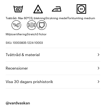
Tvättråd: Max 60°C
Ej blekning
Strykning medel
Torktumling medium
Miljöcertifiering
Stretch
3 fickor
SKU: 10003835-1224-10003
Tvättråd & material
Recensioner
Visa 30 dagars prishistorik
@vardvaskan