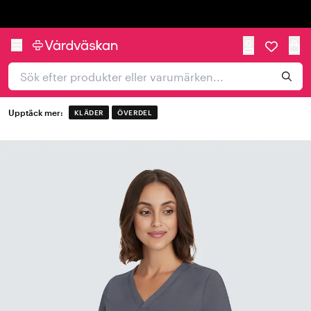
Trustpilot
Upptäck mer:
KLÄDER
ÖVERDEL