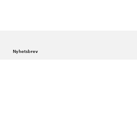
Nyhetsbrev
Prenumerera på vårt nyhetsbrev och ta del av rykande
färska nyheter, speciella erbjudanden, sköna tips och
intressant läsning.
Ange din e-postadress