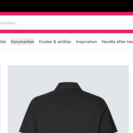
r varumärken...
let
Varumärken
Guider & artiklar
Inspiration
Handla efter te