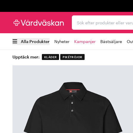
Trustpilot
Sök efter produkter elle
Alla Produkter
Nyheter
Kampanjer
Bästsäljare
Out
Upptäck mer:
KLÄDER
PIKÉTRÖJOR