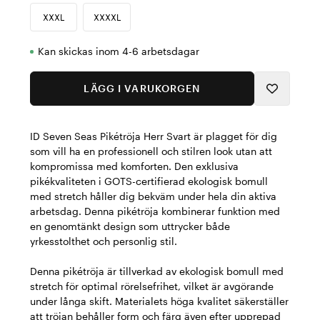
XXXL
XXXXL
Kan skickas inom 4-6 arbetsdagar
LÄGG I VARUKORGEN
ID Seven Seas Pikétröja Herr Svart är plagget för dig
som vill ha en professionell och stilren look utan att
kompromissa med komforten. Den exklusiva
pikékvaliteten i GOTS-certifierad ekologisk bomull
med stretch håller dig bekväm under hela din aktiva
arbetsdag. Denna pikétröja kombinerar funktion med
en genomtänkt design som uttrycker både
yrkesstolthet och personlig stil.
Denna pikétröja är tillverkad av ekologisk bomull med
stretch för optimal rörelsefrihet, vilket är avgörande
under långa skift. Materialets höga kvalitet säkerställer
att tröjan behåller form och färg även efter upprepad