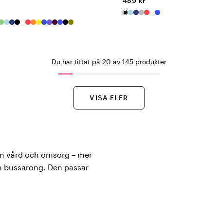
489 kr
Du har tittat på 20 av 145 produkter
VISA FLER
nom vård och omsorg – mer
 en bussarong. Den passar
 mer kliniska känslan av
 unisex från
PRO Wear by ID®
,