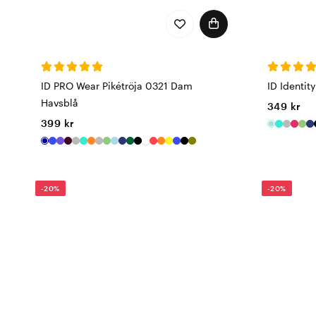
ID PRO Wear Pikétröja 0321 Dam
ID Identit
Havsblå
349 kr
399 kr
-20%
-20%