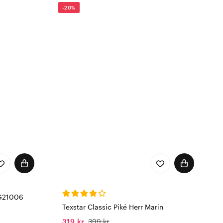
-20%
 G21006
Texstar Classic Piké Herr Marin
319 kr
399 kr