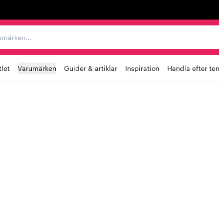
r varumärken...
let
Varumärken
Guider & artiklar
Inspiration
Handla efter te