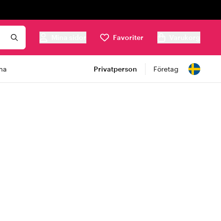
Mina sidor
Favoriter
Varukorg
ma
Privatperson
Företag