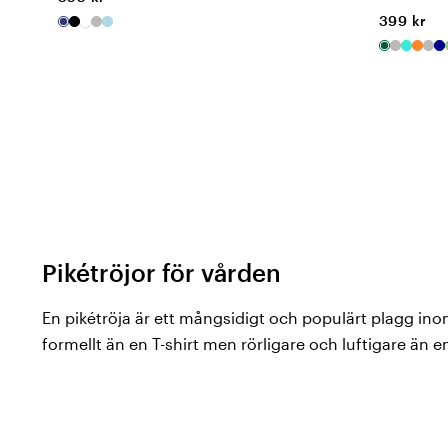
399 kr
Pikétröjor för vården
En pikétröja är ett mångsidigt och populärt plagg i
formellt än en T-shirt men rörligare och luftigare än
yrkesgrupper som vill ha ett proffsigt intryck utan den
scrubs.
Hos Vårdväskan hittar du pikétröjor för dam, herr och