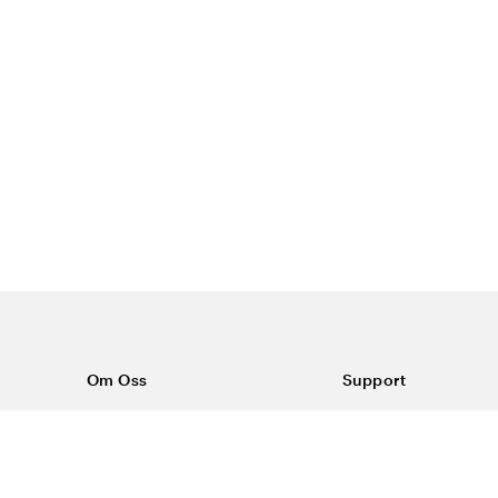
iupptagning i hälområdet.
remål underifrån.
sinresistent sula) men i
Om Oss
Support
och S3
, samt
ESD-certifierade
Om Vårdväskan
Kontakta oss
Vår historia
Vanliga frågor
Sponsring
Köpvillkor