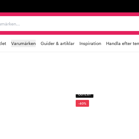
r varumärken...
let
Varumärken
Guider & artiklar
Inspiration
Handla efter te
OUTLET
-40%