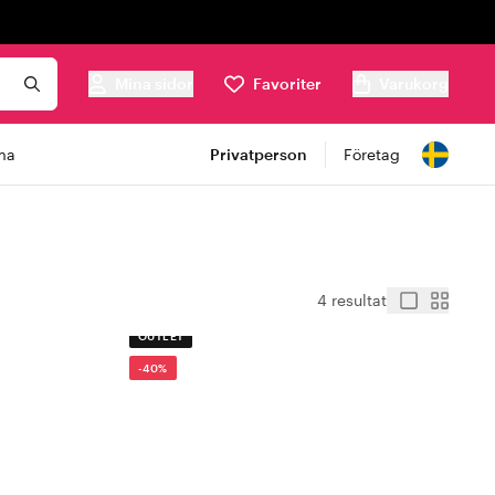
Mina sidor
Favoriter
Varukorg
ma
Privatperson
Företag
4 resultat
OUTLET
-40%