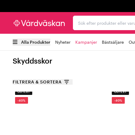
Trustpilot
Sök efter produkter elle
Alla Produkter
Nyheter
Kampanjer
Bästsäljare
Out
Skyddsskor
FILTRERA & SORTERA
OUTLET
OUTLET
-40%
-40%