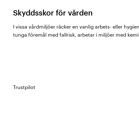
Skyddsskor för vården
I vissa vårdmiljöer räcker en vanlig arbets- eller hygien
tunga föremål med fallrisk, arbetar i miljöer med kemikal
risk för klämskador – då är skyddsskor ett krav snarare
Hos Vårdväskan hittar du skyddsskor för dam och her
ledande tillverkare av skyddsskor för olika branscher.
sortimentet är certifierade enligt
EN ISO 20345
.
Trustpilot
Vad innebär EN ISO 20345?
EN ISO 20345 är den europeiska standarden för skydd
certifierats enligt standarden uppfyller ett antal baskr
aluminium eller komposit (klarar minst 200 joule), ha
energiupptagning i hälområdet. Utöver baskraven dela