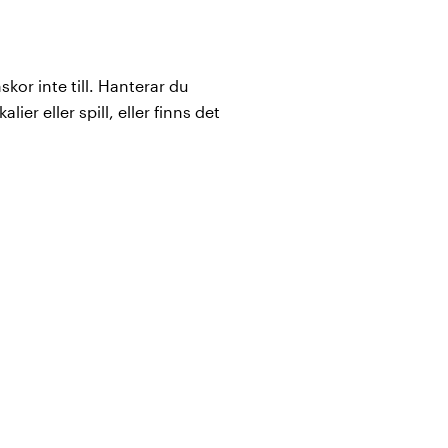
skor inte till. Hanterar du
ier eller spill, eller finns det
 än ett val.
r från
Sievi
, en av Europas
 Samtliga modeller i
sskor. Alla skor som
av: tåskyddskappa i stål,
lksäker sula och
s skorna in i skyddsklasser