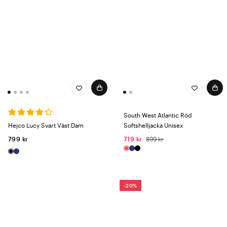
South West Atlantic Röd
Hejco Lucy Svart Väst Dam
Softshelljacka Unisex
799 kr
719 kr
899 kr
-20%