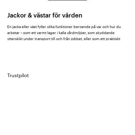
Jackor & västar för vården
En jacka eller väst fyller olika funktioner beroende på var och hur du
arbetar – som ett varmt lager i kalla vårdmiljöer, som skyddande
ytterskikt under transport till och från jobbet, eller som ett praktiskt
plagg med extra fickutrymme under arbetspasset.
Hos Vårdväskan hittar du jackor och västar för dam, herr och unisex
från
ID® Identity
,
South West
,
Almedahls
,
Nybo Workwear
,
Texstar
,
Cherokee
,
Hejco
,
Nytello
och
Segers
.
Trustpilot
Plaggtyper i sortimentet
Fleecejackor
– mjuka och värmande jackor för kalla inomhusmiljöer
eller kallare årstider. Andas bra och torkar snabbt. Passar som
mellanlager under en vindjacka eller som ytterskikt på mildare
dagar.
Softshell- och vindjackor
– vindtäta ytterskikt med god rörelsefrihet.