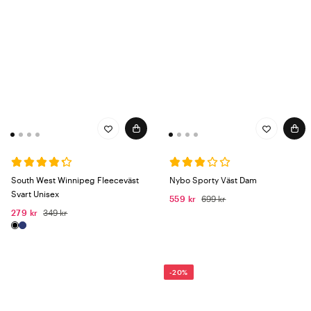
South West Winnipeg Fleeceväst
Nybo Sporty Väst Dam
Svart Unisex
559 kr
699 kr
279 kr
349 kr
-20%