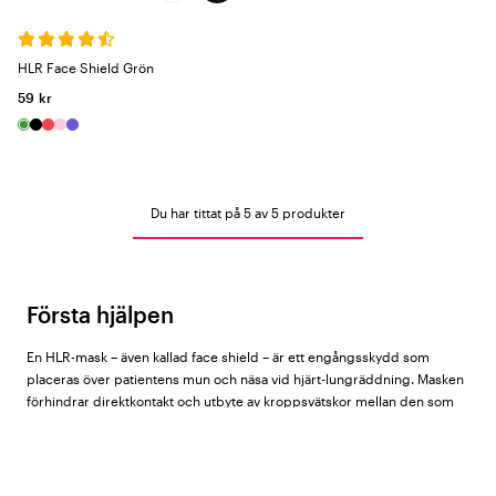
HLR Face Shield Grön
59 kr
Du har tittat på 5 av 5 produkter
Första hjälpen
En HLR-mask – även kallad face shield – är ett engångsskydd som
placeras över patientens mun och näsa vid hjärt-lungräddning. Masken
förhindrar direktkontakt och utbyte av kroppsvätskor mellan den som
utför HLR och patienten, och rekommenderas för alla som kan ställas
inför att behöva utföra återupplivning. Hos Vårdväskan hittar du HLR-
maskar från
Beez
.