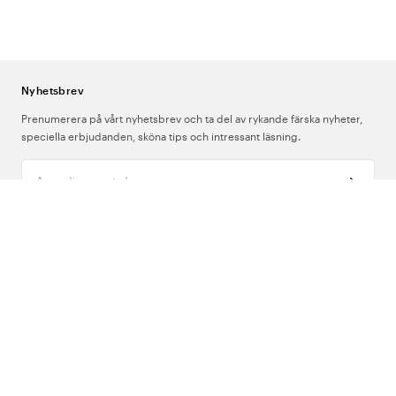
all personal som kan ställas inför en akutsituation.
Varför finns face shieldet i en nyckelringspåse?
Tillgänglighet är
avgörande i en akutsituation – varje sekund räknas. En mask som
sitter i nyckelknippan eller pennfickan är alltid med, till skillnad från
Nyhetsbrev
utrustning som förvaras i ett skåp eller en väska.
Prenumerera på vårt nyhetsbrev och ta del av rykande färska nyheter,
speciella erbjudanden, sköna tips och intressant läsning.
Ange din e-postadress
Om Oss
Support
Följ oss
Sverige