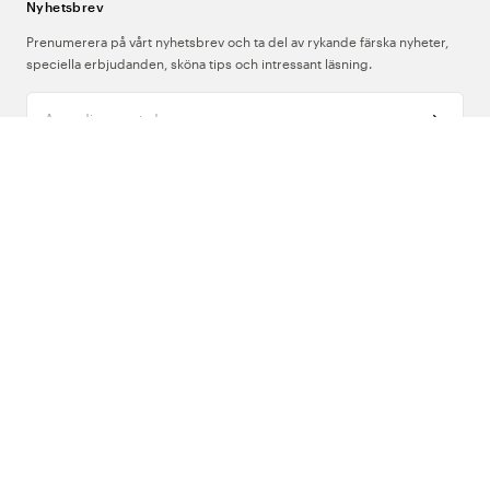
Nyhetsbrev
Prenumerera på vårt nyhetsbrev och ta del av rykande färska nyheter,
speciella erbjudanden, sköna tips och intressant läsning.
Ange din e-postadress
Om Oss
Support
Följ oss
Sverige