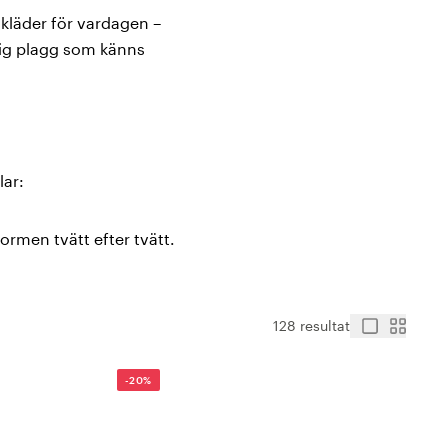
kläder för vardagen –
 dig plagg som känns
lar:
rmen tvätt efter tvätt.
hemma eller på jobbet.
 medvetna val i hela
128 resultat
-20%
onen
Life Wear® Bamboo