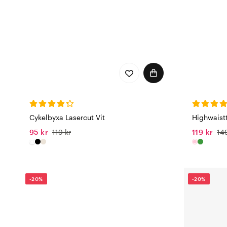
Cykelbyxa Lasercut Vit
Highwaist
95 kr
119 kr
119 kr
14
-20%
-20%