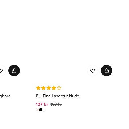
l, för att ge dig den där
 bambun växer helt utan
rt – du gör också ett
er kroppens rörelser.
r av ekologiskt odlad Life
gen.
agbara
BH Tina Lasercut Nude
127 kr
159 kr
s befinner sig mitt i ett