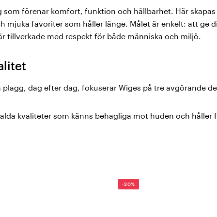
g som förenar komfort, funktion och hållbarhet. Här skapas 
 mjuka favoriter som håller länge. Målet är enkelt: att ge
 är tillverkade med respekt för både människa och miljö.
alitet
na plagg, dag efter dag, fokuserar Wiges på tre avgörande de
lda kvaliteter som känns behagliga mot huden och håller fo
kväma plagg som sitter rätt hela dagen, oavsett om du är 
es arbetar aktivt för att minska påverkan på miljön genom
.
-20%
boo
uperfiber – mjuk, sval och skonsam mot huden. I kollekti