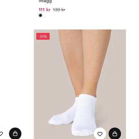
inlägg
111 kr
139 kr
-20%