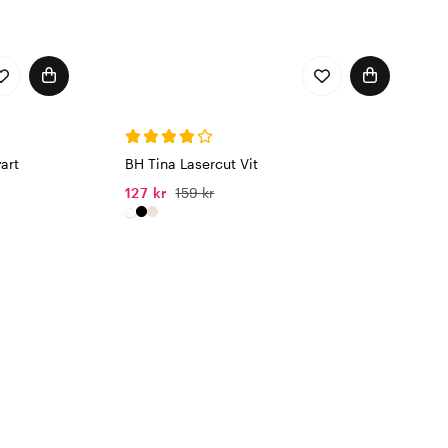
art
BH Tina Lasercut Vit
127 kr
159 kr