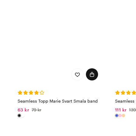
används bambuviskos i all
sköna känslan varje dag.
Materialet tillverkas i e
konstbevattning, bekämpn
medvetet val för en bättr
Damunderkläder med kän
Wiges damunderkläder ko
Här hittar du allt från kl
Wear® Bamboo. Det perfekt
Seamless Topp Marie Svart Smala band
Seamless 
63 kr
79 kr
111 kr
139
Ett varumärke i förändrin
Just nu kan du stöta på