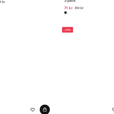
3-pack
9 kr
71 kr
89 kr
-20%