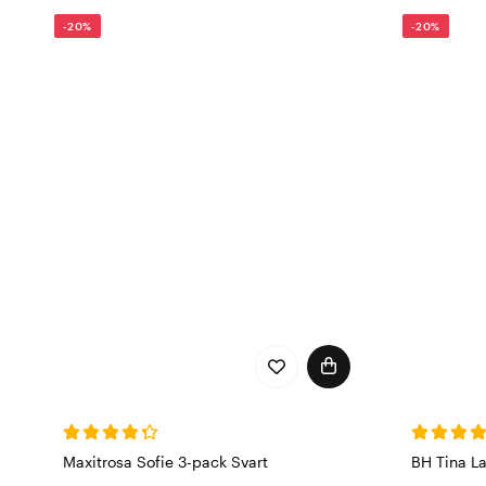
varumärkesbyte där vi sa
-20%
-20%
Oavsett om det står
Emil
höga kvalitet och omtan
Maxitrosa Sofie 3-pack Svart
BH Tina La