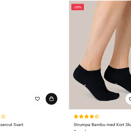
mlar våra favoriter under en och samma flagg.
-20%
ia by Wiges
eller
Life Wear by Wiges
på etiketten, kan du allti
ke bakom varje söm.
Upptäck dina nya vardagsfavoriter ho
sercut Svart
Strumpa Bambu med Kort Ska