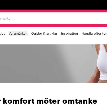
r varumärken...
let
Varumärken
Guider & artiklar
Inspiration
Handla efter te
r komfort möter omtanke