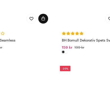
 Seamless
BH Bomull Dekorativ Spets Sv
kr
159 kr
199 kr
-20%