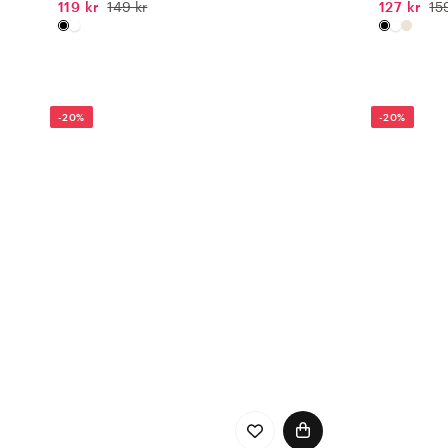
119 kr
149 kr
127 kr
15
-20%
-20%