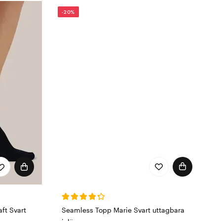
-20%
d lita på att det är samma
s Wiges!
Seamless Topp Marie Svart uttagbara
ft Svart