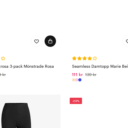
trosa 3-pack Mönstrade Rosa
Seamless Damtopp Marie Be
9 kr
111 kr
139 kr
-20%