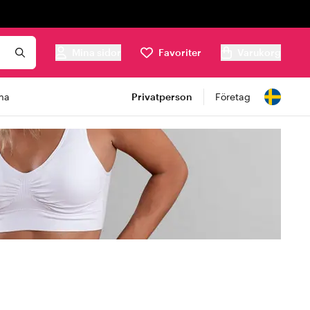
Mina sidor
Favoriter
Varukorg
ma
Privatperson
Företag