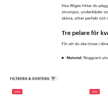
Hos Wiges hittar du plag
strumpor, underkläder och
sköna, sitter perfekt och
Tre pelare för kv
För att du ska trivas i di
Material:
Noggrant utva
Passform du älskar:
Be
Hållbar produktion:
Wig
FILTRERA & SORTERA
tillverkningsprocessen
-20%
-20%
Upptäck Life Wear® Bam
Bambu är naturens egen s