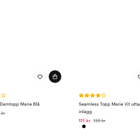
t från strumpor och underkläder till nattplagg och understäl
n sluten process där vatten och kemikalier återanvänds, och
ingsmedel eller gödning. Med Wiges får du inte bara komfo
e framtid.
sla
mbinerar mjuka material med en bekväm passform som följ
assiska trosor och bh-toppar till fantastiskt sköna underkläde
a valet för dig som söker både stil och hållbarhet i varda
Damtopp Marie Blå
Seamless Topp Marie Vit utt
inlägg
 kr
111 kr
139 kr
g – Emilia blir Wiges
 våra plagg under namnen
Emilia
,
Wiges
och
Life Wear®
. Wige