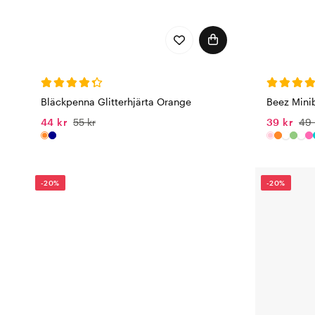
Bläckpenna Glitterhjärta Orange
Beez Mini
44 kr
55 kr
39 kr
49 
-20%
-20%