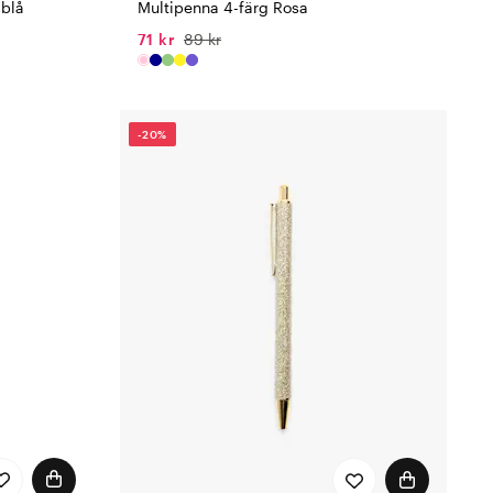
sblå
Multipenna 4-färg Rosa
71 kr
89 kr
-20%