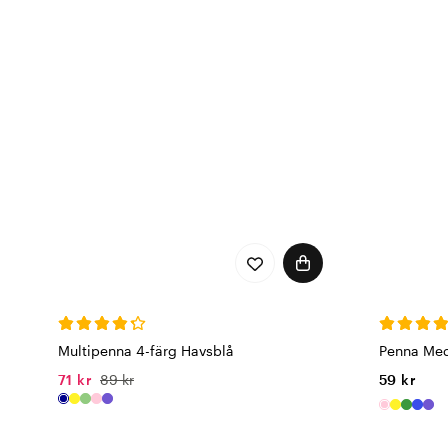
Multipenna 4-färg Havsblå
Penna Me
71 kr
89 kr
59 kr