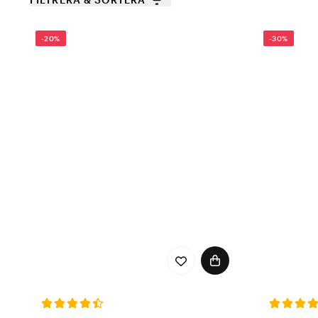
-20%
-30%