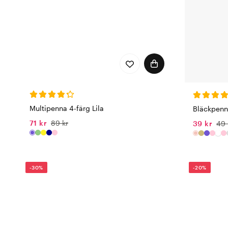
Multipenna 4-färg Lila
Bläckpenn
71 kr
89 kr
39 kr
49 
-30%
-20%