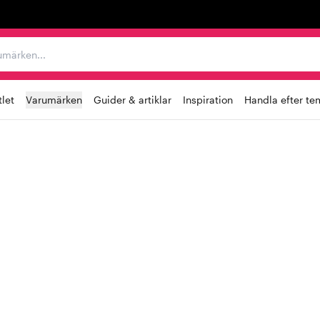
r varumärken...
let
Varumärken
Guider & artiklar
Inspiration
Handla efter te