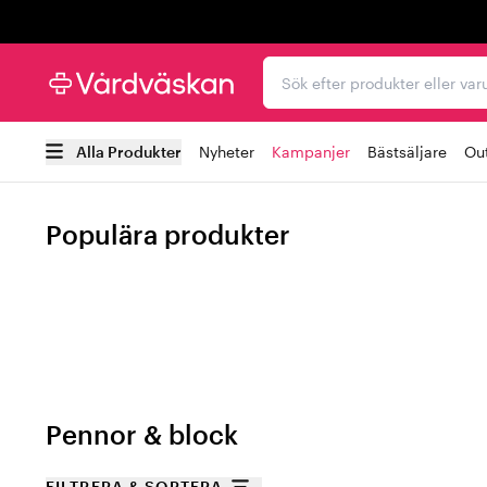
Trustpilot
Sök efter produkter elle
Alla Produkter
Nyheter
Kampanjer
Bästsäljare
Out
Populära produkter
Pennor & block
FILTRERA & SORTERA