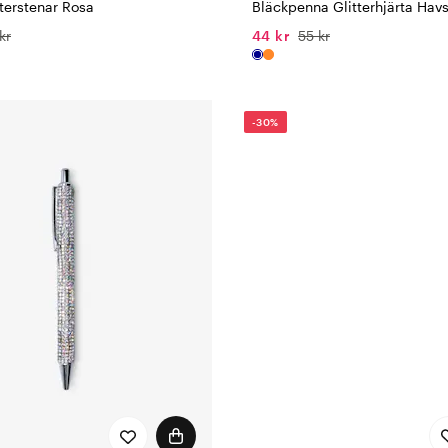
terstenar Rosa
Bläckpenna Glitterhjärta Hav
kr
44 kr
55 kr
-30%