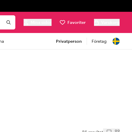
Mina sidor
Favoriter
Varukorg
ma
Privatperson
Företag
56 resultat