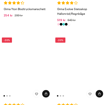
Gima Yton Blodtrycksmanschett
Gima Evolve Stetoskop
Hallonröd/Regnbåge
254 kr
299 kr
519 kr
649 kr
-20%
-20%