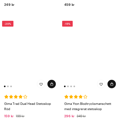
249 kr
459 kr
-20%
-15%
Gima Trad Dual Head Stetoskop
Gima Yton Blodtrycksmanschett
Röd
med integrerat stetoskop
159 kr
199 kr
296 kr
349 kr