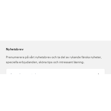
Nyhetsbrev
Prenumerera på vårt nyhetsbrev och ta del av rykande färska nyheter,
speciella erbjudanden, sköna tips och intressant läsning.
Ange din e-postadress
Om Oss
Support