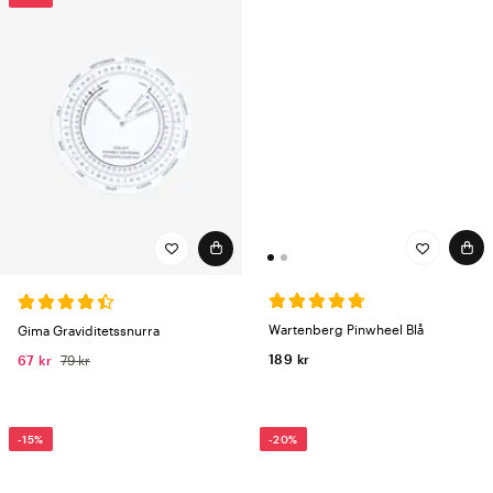
Wartenberg Pinwheel Blå
Gima Graviditetssnurra
189 kr
67 kr
79 kr
-15%
-20%