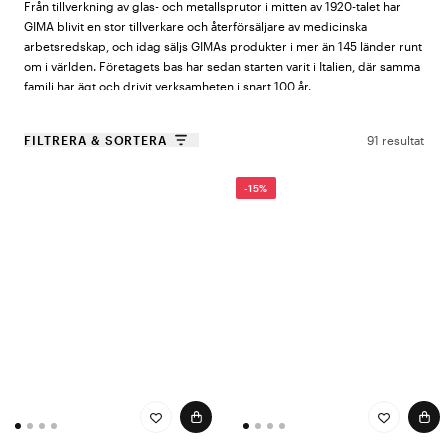
Från tillverkning av glas- och metallsprutor i mitten av 1920-talet har
GIMA blivit en stor tillverkare och återförsäljare av medicinska
arbetsredskap, och idag säljs GIMAs produkter i mer än 145 länder runt
om i världen. Företagets bas har sedan starten varit i Italien, där samma
familj har ägt och drivit verksamheten i snart 100 år.
Kvalitativa, funktionella och prisvärda
FILTRERA & SORTERA
91 resultat
arbetsredskap från GIMA
-15%
I vårt sortiment från GIMA hittar du högkvalitativa och funktionella
medicinska
arbetsredskap
och hjälpmedel för flera olika
vårdsituationer. Här finns bland annat digitala
blodtrycksmätare
med
maximal prestanda,
pulsoximeter
,
otoskop, oftalmoskop
och flera olika
typer av
reflexhammare
. Är du ute efter lättanvända redskap med hög
kvalitet och funktionalitet är våra produkter från GIMA ett självklart val.
Gima är ISO-certifierade, håller sig uppdaterade kring gällande
regelverk som MDR och IVDR, och har alla CE-certifikat som
krävs. Oavsett om du arbetar som läkare, sjuksköterska, veterinär eller
inom annat vårdyrke kan du hitta medicinska redskap, hjälpmedel och
tillbehör hos oss.