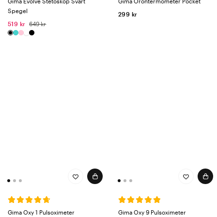
Gima Evolve Stetoskop Svart
Gima Örontermometer Pocket
Spegel
299 kr
519 kr
649 kr
Gima Oxy 1 Pulsoximeter
Gima Oxy 9 Pulsoximeter