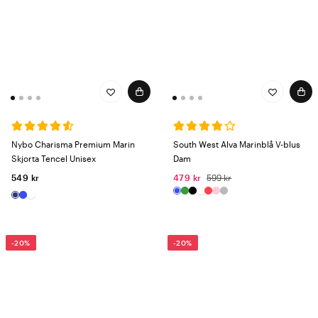
Nybo Charisma Premium Marin
South West Alva Marinblå V-blus
Skjorta Tencel Unisex
Dam
549 kr
479 kr
599 kr
-20%
-20%