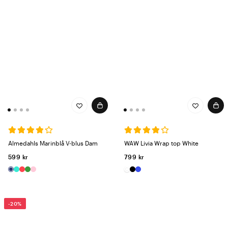
Almedahls Marinblå V-blus Dam
WAW Livia Wrap top White
599 kr
799 kr
-20%