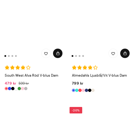
South West Alva Röd V-blus Dam
Almedahls Ljusblå/Vit V-blus Dam
479 kr
599 kr
799 kr
-20%