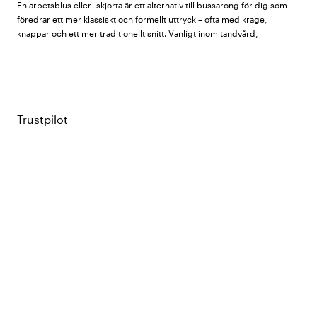
En arbetsblus eller -skjorta är ett alternativ till bussarong för dig som
föredrar ett mer klassiskt och formellt uttryck – ofta med krage,
knappar och ett mer traditionellt snitt. Vanligt inom tandvård,
läkarmottagningar och administrativa vårdroller.
Hos Vårdväskan hittar du skjortor och blusar för dam och herr från
Almedahls
,
South West
,
Texstar
, WAW,
Nybo Workwear
,
Nytello
,
Hejco
,
Kentaur
och
Segers
.
Trustpilot
Vad kännetecknar en bra arbetsblus eller
-skjorta?
Snitt och passform
– blusar för dam är vanligtvis mer
figuranpassade med mjukare linjer, medan herrskjortor har ett
rakare snitt. Kontrollera om modellen är dam-, herr- eller unisex
innan du väljer storlek.
Krage och stängning
– klassisk kragskjorta med knappar framtill är
vanligast. Kragblusar med V-ringning eller utan krage förekommer
också – ett mer avslappnat men fortfarande professionellt alternativ.