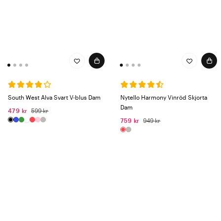
South West Alva Svart V-blus Dam
Nytello Harmony Vinröd Skjorta
Dam
479 kr
599 kr
759 kr
949 kr