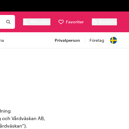
Mina sidor
Favoriter
Varukorg
ma
Privatperson
Företag
lning
ig och Vårdväskan AB,
årdväskan”).