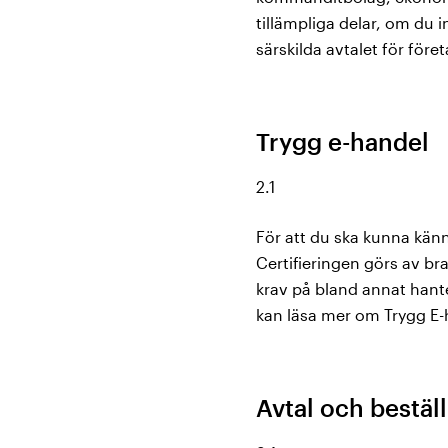
tillämpliga delar, om du in
särskilda avtalet för för
Trygg e-handel
2.1
För att du ska kunna känn
Certifieringen görs av b
krav på bland annat hante
kan läsa mer om Trygg E-
Avtal och bestäl