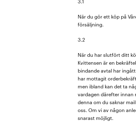
3.1
När du gör ett köp på Vår
försäljning.
3.2
När du har slutfört ditt 
Kvittensen är en bekräftel
bindande avtal har ingått
har mottagit orderbekräft
men ibland kan det ta någo
vardagen därefter innan m
denna om du saknar mailet
oss. Om vi av någon anle
snarast möjligt.