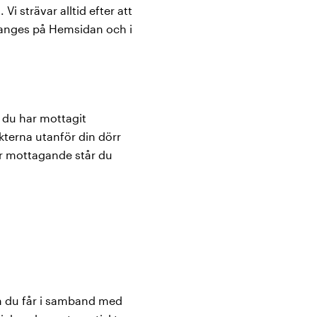
i strävar alltid efter att
 anges på Hemsidan och i
 du har mottagit
terna utanför din dörr
er mottagande står du
om du får i samband med