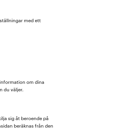
eställningar med ett
r information om dina
 du väljer.
lja sig åt beroende på
msidan beräknas från den