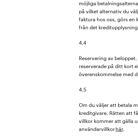
möjliga betalningsaltern
på vilket alternativ du 
faktura hos oss, görs en 
från det kreditupplysnin
4.4
Reservering av beloppet.
reserverade på ditt kort el
överenskommelse med di
4.5
Om du väljer att betala 
kreditgivare. Rätten att f
villkor kommer att gälla 
användarvillkor
här
.