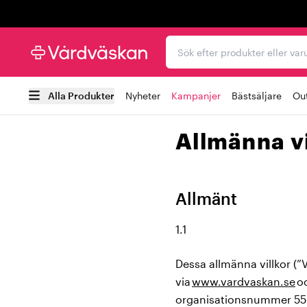
Trustpilot
Sök efter produkter elle
Alla Produkter
Nyheter
Kampanjer
Bästsäljare
Out
Allmänna vi
Allmänt
1.1
Dessa allmänna villkor (”
via
www.vardvaskan.se
oc
organisationsnummer 556