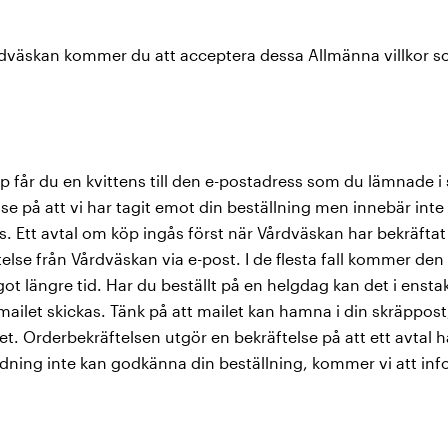
dväskan kommer du att acceptera dessa Allmänna villkor som
köp får du en kvittens till den e-postadress som du lämnade
se på att vi har tagit emot din beställning men innebär inte 
s. Ett avtal om köp ingås först när Vårdväskan har bekräftat
else från Vårdväskan via e-post. I de flesta fall kommer de
t längre tid. Har du beställt på en helgdag kan det i enstaka 
ailet skickas. Tänk på att mailet kan hamna i din skräppost,
. Orderbekräftelsen utgör en bekräftelse på att ett avtal h
dning inte kan godkänna din beställning, kommer vi att in