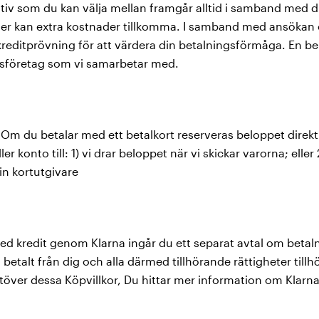
ativ som du kan välja mellan framgår alltid i samband med d
väljer kan extra kostnader tillkomma. I samband med ansök
kreditprövning för att värdera din betalningsförmåga. En bek
gsföretag som vi samarbetar med.
 Om du betalar med ett betalkort reserveras beloppet direkt
ler konto till: 1) vi drar beloppet när vi skickar varorna; elle
n kortutgivare
med kredit genom Klarna ingår du ett separat avtal om beta
å betalt från dig och alla därmed tillhörande rättigheter till
utöver dessa Köpvillkor, Du hittar mer information om Klarn