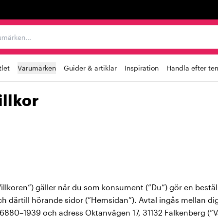
r varumärken...
let
Varumärken
Guider & artiklar
Inspiration
Handla efter te
llkor
Villkoren”) gäller när du som konsument (”Du”) gör en bestäl
h därtill hörande sidor (”Hemsidan”). Avtal ingås mellan d
880–1939 och adress Oktanvägen 17, 31132 Falkenberg (”V