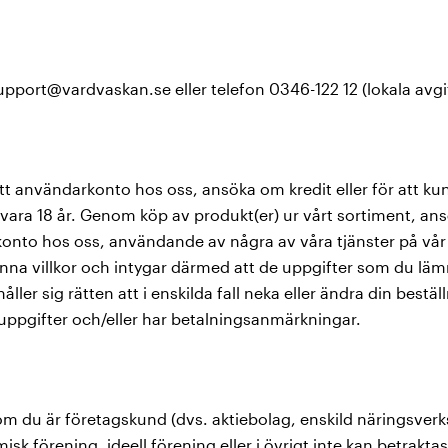
pport@vardvaskan.se eller telefon 0346-122 12 (lokala avgift
ett användarkonto hos oss, ansöka om kredit eller för att k
vara 18 år. Genom köp av produkt(er) ur vårt sortiment, an
konto hos oss, användande av några av våra tjänster på vår
änna villkor och intygar därmed att de uppgifter som du läm
åller sig rätten att i enskilda fall neka eller ändra din best
nuppgifter och/eller har betalningsanmärkningar.
 om du är företagskund (dvs. aktiebolag, enskild näringsve
 förening, ideell förening eller i övrigt inte kan betrakt