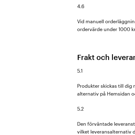
4.6
Vid manuell orderläggning
ordervärde under 1000 kr
Frakt och levera
5.1
Produkter skickas till di
alternativ på Hemsidan o
5.2
Den förväntade leveranst
vilket leveransalternati