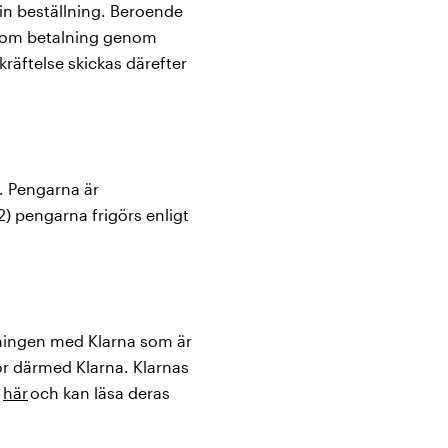
in beställning. Beroende
an om betalning genom
räftelse skickas därefter
. Pengarna är
r 2) pengarna frigörs enligt
lningen med Klarna som är
hör därmed Klarna. Klarnas
a
här
och kan läsa deras