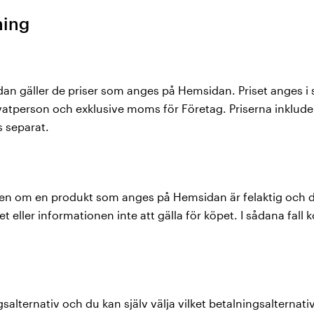
ning
dan gäller de priser som anges på Hemsidan. Priset anges i
vatperson och exklusive moms för Företag. Priserna inkludera
s separat.
nen om en produkt som anges på Hemsidan är felaktig och d
t eller informationen inte att gälla för köpet. I sådana fall
gsalternativ och du kan själv välja vilket betalningsalternat