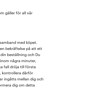
 gäller för all vår
 i samband med köpet.
en bekräftelse på att ett
 din beställning och Du
n inom några minuter,
fall dröja till första
 kontrollera därför
ar ingåtts mellan dig och
formera dig om detta