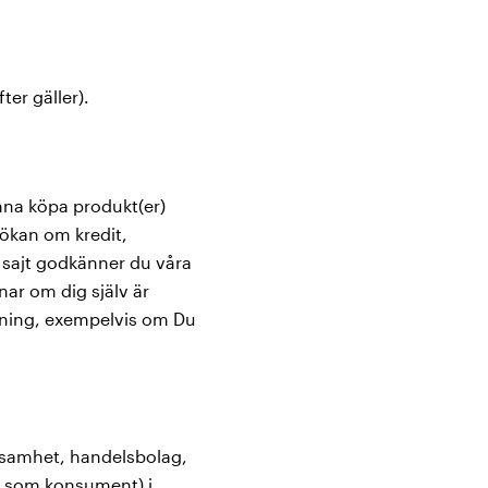
er gäller).
unna köpa produkt(er)
sökan om kredit,
 sajt godkänner du våra
nar om dig själv är
ällning, exempelvis om Du
rksamhet, handelsbolag,
as som konsument) i