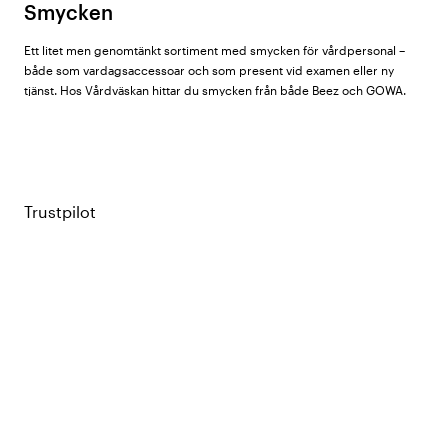
Smycken
Ett litet men genomtänkt sortiment med smycken för vårdpersonal –
både som vardagsaccessoar och som present vid examen eller ny
tjänst. Hos Vårdväskan hittar du smycken från både
Beez
och GOWA.
Vårt sortiment
Trustpilot
Halsband med ringhållare (GOWA)
– ett halsband med en liten
ringhållare som hänge, där du kan fästa dina ringar under
arbetspass när du inte kan eller får bära dem på fingrarna. Finns i tre
modeller: standard, EKG och Lambda, alla i rosé.
Örhängen Hjärta (Beez)
– enkla studs i hjärtform i rosé och silver.
Diskreta nog för patientnära arbete.
Vanliga frågor och svar