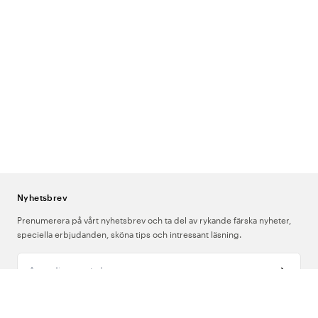
Vad är ett ringhållarhalsband och varför används det inom
vården?
Många vårdgivare kan inte bära ringar under arbetet – av
hygieniska skäl, vid handskbärning eller för att undvika skador på
patienter. Ett ringhållarhalsband låter dig ha ringen nära och säker
under passet utan att behöva lämna den hemma eller i ett skåp.
Passar smyckena som present?
Ja – ett ringhållarhalsband eller ett
par hjärtörhängen är en personlig och uppskattad present vid
examen, nytt jobb eller yrksjubileum inom vården.
Är smyckena lämpliga att bära under arbetspasset?
Ringhållarhalsbandet är utformat för att bäras under arbete.
Kontrollera din arbetsplats riktlinjer för smycken – många
verksamheter tillåter diskreta halsband och örhängen i patientnära
arbete.
Nyhetsbrev
Prenumerera på vårt nyhetsbrev och ta del av rykande färska nyheter,
speciella erbjudanden, sköna tips och intressant läsning.
Ange din e-postadress