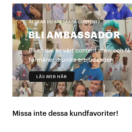
ÄLSKAR DU ATT SKAPA CONTENT?
BLI AMBASSADÖR
Bli en del av vårt content crew och f
förmåner & unika erbjudanden
LÄS MER HÄR
Missa inte dessa kundfavoriter!