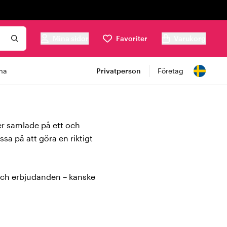
Mina sidor
Favoriter
Varukorg
ma
Privatperson
Företag
er samlade på ett och
sa på att göra en riktigt
 och erbjudanden – kanske