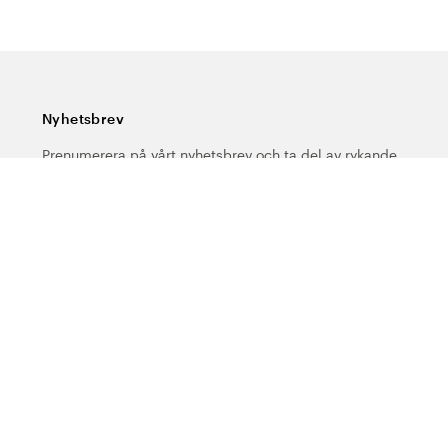
Nyhetsbrev
Prenumerera på vårt nyhetsbrev och ta del av rykande
färska nyheter, speciella erbjudanden, sköna tips och
intressant läsning.
Ange din e-postadress