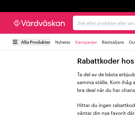
Trustpilot
Sök efter produkter elle
Alla Produkter
Nyheter
Kampanjer
Bästsäljare
Out
Rabattkoder hos
Ta del av de bästa erbjud
samma ställe. Kom ihåg at
bra deal när du har chan
Hittar du ingen rabattko
väntar din nya favorit där