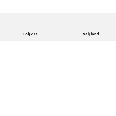
Följ oss
Välj land
Facebook
Sverige
Instagram
Youtube
LinkedIn
TikTok