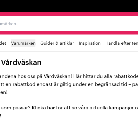
r varumärken...
let
Varumärken
Guider & artiklar
Inspiration
Handla efter te
 Vårdväskan
andena hos oss på Vårdväskan! Här hittar du alla rabattkod
t en rabattkod endast är giltig under en begränsad tid – pas
sen!
d som passar?
Klicka här
för att se våra aktuella kampanjer
!