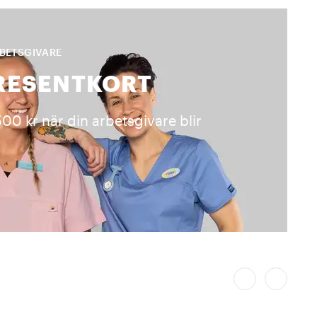
RBETSGIVARE
PRESENTKORT
 500 kr när din arbetsgivare blir