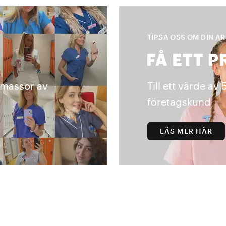
TIPSA OSS OM DIN A
FÅ ETT 
å massor av
Till ett värde av
företagskund
LÄS MER HÄR