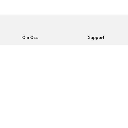
Om Oss
Support
Om Vårdväskan
Kontakta oss
Vår historia
Vanliga frågor
Sponsring
Köpvillkor
Rabattkoder & erbjudanden
Frakt & returer
Blogg
Reklamation
Dataskyddspolicy
Trygg E-handel
#yesvardvaskan