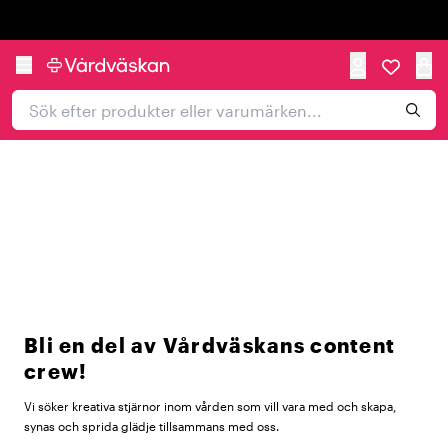
Trustpilot
VÄLKOMMEN TILL
VÅRDVÄSKANS AMBASSADÖRER
Vi ser fram emot att lära känna dig & arbeta tillsammans!
Bli en del av Vårdväskans content
crew!
Vi söker kreativa stjärnor inom vården som vill vara med och skapa,
synas och sprida glädje tillsammans med oss.