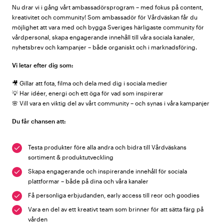
Nu drar vi i gång vårt ambassadörsprogram – med fokus på content,
kreativitet och community! Som ambassadör för Vårdväskan får du
möjlighet att vara med och bygga Sveriges härligaste community för
vårdpersonal, skapa engagerande innehåll till våra sociala kanaler,
nyhetsbrev och kampanjer – både organiskt och i marknadsföring.
Vi letar efter dig som:
🎥
Gillar att fota, filma och dela med dig i sociala medier
💡
Har idéer, energi och ett öga för vad som inspirerar
🌸
Vill vara en viktig del av vårt community – och synas i våra kampanjer
Du får chansen att:
Testa produkter före alla andra och bidra till Vårdväskans
sortiment & produktutveckling
Skapa engagerande och inspirerande innehåll för sociala
plattformar – både på dina och våra kanaler
Få personliga erbjudanden, early access till reor och goodies
Vara en del av ett kreativt team som brinner för att sätta färg på
vården