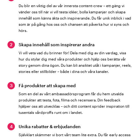
Du blir en viktig del av vår innersta content-crew – ett gäng vi
vänder oss till när vi vill testa idéer, bolla kampanjer och skapa
innehåll som känns äkta och inspirerande. Du får unik inblick i vad
som är på gång hos oss och chansen att påverka hur vi syns och
hörs.
2
Skapa innehåll som inspirerar andra
Vi vill veta vad du brinner för! Dela med dig av din vardag, visa
hur du stylar dig med våra produkter och hjälp oss berätta vår
story genom dina ögon. Du kan bli ansiktet utåt i kampanjer, reels,
stories eller stillbilder – både i dina och våra kanaler.
3
Få produkter att skapa med
Som en del av vårt ambassadörsprogram får du hem utvalda
produkter att testa, fota, filma och recensera. Din feedback
hjälper oss att utvecklas – och ditt content sprider inspiration till
tusentals vårdproffs runt om i landet.
4
Unika rabatter & erbjudanden
Självklart skämmer vi bort vårt team lite extra. Du får early access