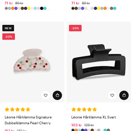
71 kr
89 kr
71 kr
89 kr
NEW
-20%
-20%
Léonie Hårklämma Signature
Léonie Hårklämma XL Svart
Dubbelklämma Pearl Cherry
103 kr
129 kr
151 kr
189 kr