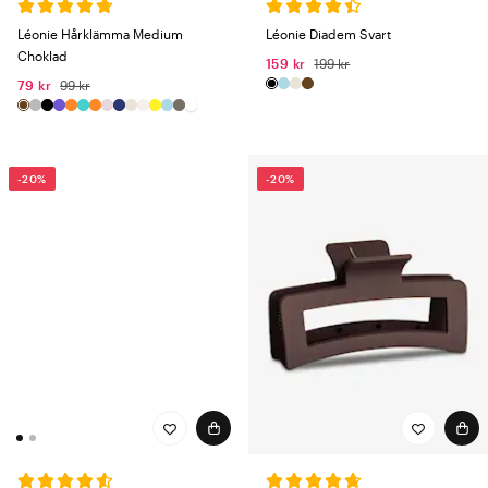
Léonie Hårklämma Medium
Léonie Diadem Svart
Choklad
159 kr
199 kr
79 kr
99 kr
-20%
-20%