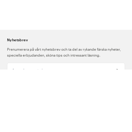
Nyhetsbrev
Prenumerera på vårt nyhetsbrev och ta del av rykande färska nyheter,
speciella erbjudanden, sköna tips och intressant läsning.
Ange din e-postadress
Om Oss
Support
Följ oss