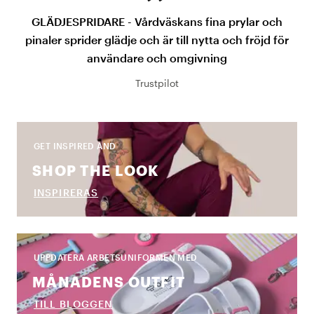
GLÄDJESPRIDARE - Vårdväskans fina prylar och
pinaler sprider glädje och är till nytta och fröjd för
användare och omgivning
Trustpilot
GET INSPIRED AND
SHOP THE LOOK
INSPIRERAS
UPPDATERA ARBETSUNIFORMEN MED
MÅNADENS OUTFIT
TILL BLOGGEN