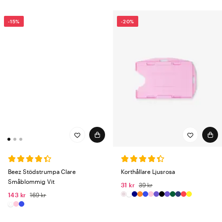
-15%
-20%
Beez Stödstrumpa Clare
Korthållare Ljusrosa
Småblommig Vit
31 kr
39 kr
143 kr
169 kr