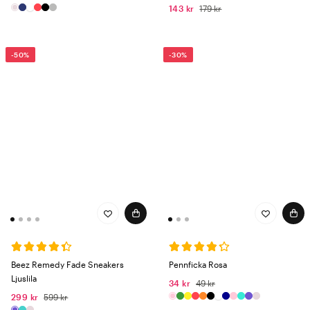
143 kr
179 kr
-50%
-30%
Beez Remedy Fade Sneakers
Pennficka Rosa
Ljuslila
34 kr
49 kr
299 kr
599 kr