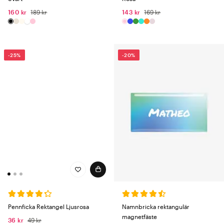
160 kr
189 kr
143 kr
169 kr
-25%
-20%
Pennficka Rektangel Ljusrosa
Namnbricka rektangulär
magnetfäste
36 kr
49 kr