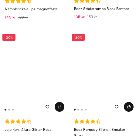
bee caring. bee patient. bee strong. bee healing. bee beez. #wearbeez
Beez Stödstrumpa Black Panther
Namnbricka ellips magnetfäste
135 kr
159 kr
143 kr
179 kr
-20%
-20%
Jojo Korthållare Glitter Rosa
Beez Remedy Slip-on Sneaker
Svart