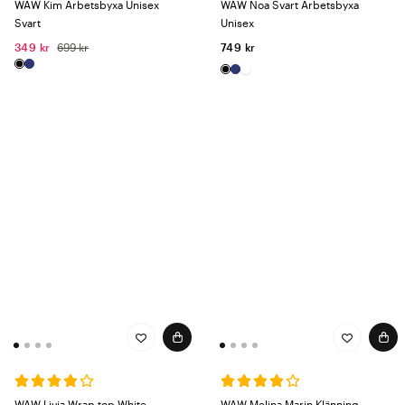
WAW Kim Arbetsbyxa Unisex
WAW Noa Svart Arbetsbyxa
Svart
Unisex
349 kr
699 kr
749 kr
WAW Livia Wrap top White
WAW Melina Marin Klänning