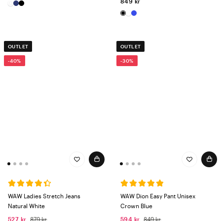
849 kr
OUTLET
OUTLET
-40%
-30%
WAW Ladies Stretch Jeans
WAW Dion Easy Pant Unisex
Natural White
Crown Blue
527 kr
879 kr
594 kr
849 kr