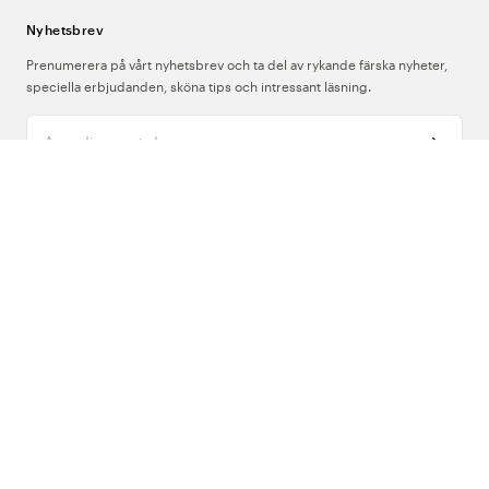
Nyhetsbrev
Prenumerera på vårt nyhetsbrev och ta del av rykande färska nyheter,
speciella erbjudanden, sköna tips och intressant läsning.
Ange din e-postadress
Om Oss
Support
Följ oss
Sverige