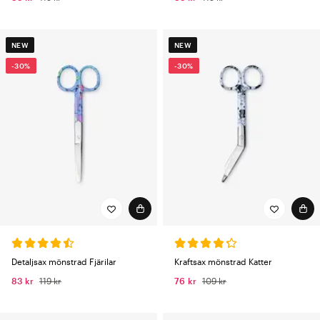
NEW
NEW
-30%
-30%
Detaljsax mönstrad Fjärilar
Kraftsax mönstrad Katter
83 kr
119 kr
76 kr
109 kr