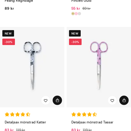
Pincett Guld
Peang Regnbåge
55 kr
69 kr
89 kr
NEW
NEW
-30%
-30%
Detaljsax mönstrad Katter
Detaljsax mönstrad Tassar
83 kr
119 kr
83 kr
119 kr