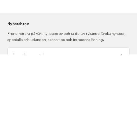
Nyhetsbrev
Prenumerera på vårt nyhetsbrev och ta del av rykande färska nyheter,
speciella erbjudanden, sköna tips och intressant läsning.
Ange din e-postadress
Om Oss
Support
Följ oss
Sverige