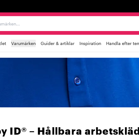
r varumärken...
let
Varumärken
Guider & artiklar
Inspiration
Handla efter te
 ID® – Hållbara arbetskläd