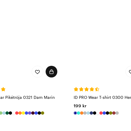
PRO Wear by ID®s sortiment av arbetskläder, från tåliga ytte
 som behöver pålitliga kläder för både inomhus- och utomhu
miljömedvetenhet
iktigt. PRO Wear by ID® använder miljövänliga material och pr
 skyddar er, utan också är ett bra val för planeten.
årdmiljöer eller utomhus, är Pro Wear det hållbara valet för
er länge.
ar Pikétröja 0321 Dam Marin
ID PRO Wear T-shirt 0300 Her
199 kr