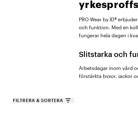
yrkesproff
PRO Wear by ID® erbjuder
och funktion. Med en kolle
fungerar hela dagen i kvali
Slitstarka och f
Arbetsdagar inom vård oc
förstärkta byxor, jackor o
går att tvätta i minst 60 
Med ergonomiska skärning
FILTRERA & SORTERA
där smidighet och funktio
vilket gör dem till det o
Ett brett sortim