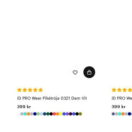
Hos Vårdväskan hittar ni 
överdelar. Perfekt för er
prestanda i fokus.
Hållbarhet och 
Vi vet att hållbarhet är v
arbetskläder som inte bara
Oavsett om ni arbetar i v
professionella ut och håll
ID PRO Wear Pikétröja 0321 Dam Vit
ID PRO We
399 kr
399 kr