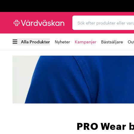
Trustpilot
Sök efter produkter elle
Alla Produkter
Nyheter
Kampanjer
Bästsäljare
Out
PRO Wear by