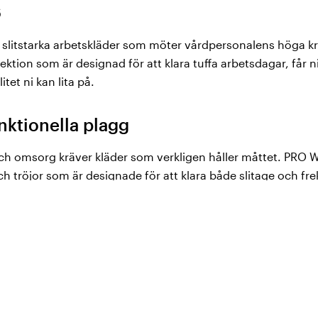
s
 slitstarka arbetskläder som möter vårdpersonalens höga kr
ktion som är designad för att klara tuffa arbetsdagar, får n
tet ni kan lita på.
unktionella plagg
h omsorg kräver kläder som verkligen håller måttet. PRO W
ch tröjor som är designade för att klara både slitage och fre
grader, och vita plagg tål hela 80 grader.
ar och praktiska fickor är PRO Wear by ID® arbetskläder pe
n är avgörande. Dessutom är plaggen förkrympta, slitstarka 
ptimala valet för vårdens utmanande arbetsmiljöer.
ent för krävande miljöer