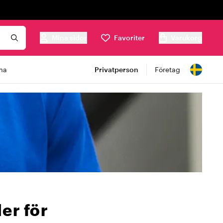
Mina sidor
Favoriter
Varukorg
ma
Privatperson
Företag
er för