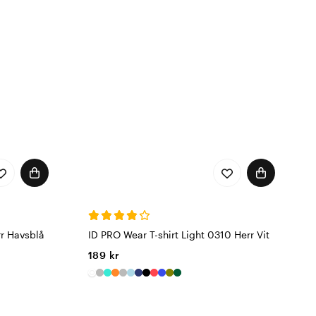
rplagg till bekväma
sarbete, med stil och
ocesser för att ge er
 arbetskläder som ser
r Havsblå
ID PRO Wear T-shirt Light 0310 Herr Vit
189 kr