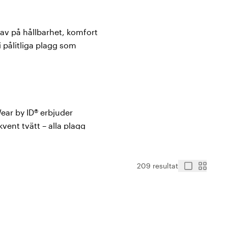
av på hållbarhet, komfort
i pålitliga plagg som
ear by ID® erbjuder
kvent tvätt – alla plagg
rfekta för omsorgsyrken,
209 resultat
och klarar industritvätt,