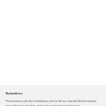
Nyhetsbrev
Prenumerera på vårt nyhetsbrev och ta del av rykande färska nyheter,
speciella erbjudanden, sköna tips och intressant läsning.