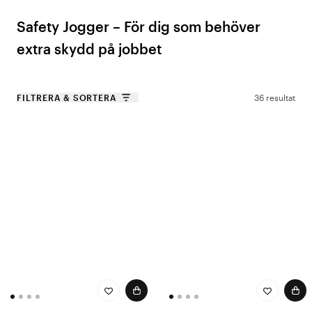
Safety Jogger – För dig som behöver
extra skydd på jobbet
Safety Jogger har sedan starten specialiserat sig på att utveckla skor
som kombinerar funktionalitet med säkerhet. Märket är känt för sina
FILTRERA & SORTERA
36 resultat
högkvalitativa skyddsskor, men deras modeller för vårdpersonal är
särskilt framtagna för att ge stöd och stabilitet under långa skift. Genom
att använda innovationer som halkfria sulor,och vattenavvisande material
får du en sko som ger trygghet och hållbarhet – oavsett arbetsdagens
utmaningar.
Varför välja Safety Jogger?
✔
Halkhämmande yttersula – Förhindrar olyckor på hala och fuktiga
underlag.
✔
Stötdämpande mellansula – Minskar belastning på fötter, knän och
rygg under långa skift.