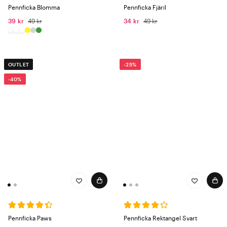
Pennficka Blomma
Pennficka Fjäril
39 kr
49 kr
34 kr
49 kr
OUTLET
-25%
-40%
Pennficka Paws
Pennficka Rektangel Svart