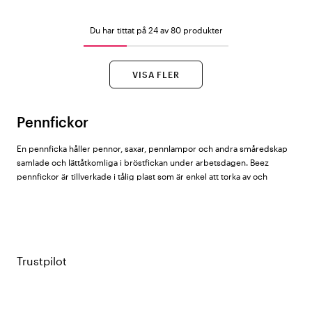
Du har tittat på 24 av 80 produkter
VISA FLER
Pennfickor
En pennficka håller pennor, saxar, pennlampor och andra småredskap
samlade och lättåtkomliga i bröstfickan under arbetsdagen. Beez
pennfickor är tillverkade i tålig plast som är enkel att torka av och
desinficera – praktiskt i vårdmiljö.
Hos Vårdväskan hittar du pennfickor från
Beez
i ett stort urval av
enfärgade och mönstrade varianter.
Trustpilot
Design och färger
Sortimentet spänner från diskreta enfärgade modeller i svart, vit, rosa
och ett brett spektrum av kulörer, till mönstrade varianter med körsbär,