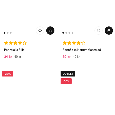
Pennficka Pills
Pennficka Happy Mönstrad
34 kr
49 kr
39 kr
49 kr
-20%
OUTLET
-60%