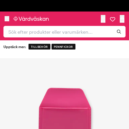
Trustpilot
Upptäck mer:
TILLBEHÖR
PENNFICKOR