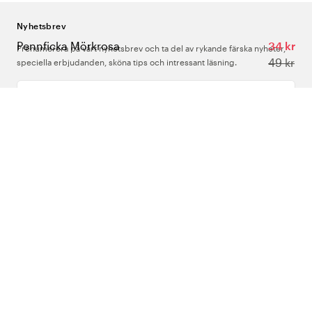
Nyhetsbrev
Pennficka Mörkrosa
34 kr
Prenumerera på vårt nyhetsbrev och ta del av rykande färska nyheter,
49 kr
speciella erbjudanden, sköna tips och intressant läsning.
Ange din e-postadress
Om Oss
Support
Följ oss
Sverige