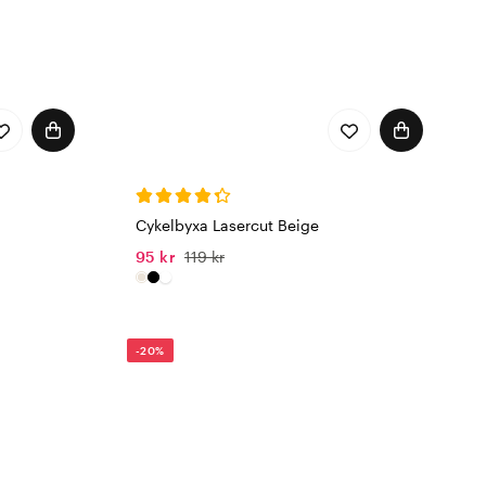
Cykelbyxa Lasercut Beige
95 kr
119 kr
-20%