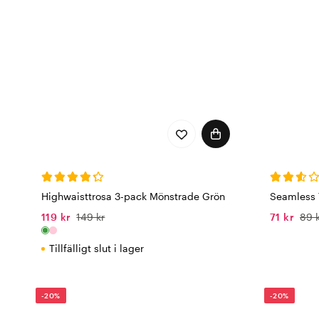
Highwaisttrosa 3-pack Mönstrade Grön
Seamless 
119 kr
149 kr
71 kr
89 
Tillfälligt slut i lager
-20%
-20%