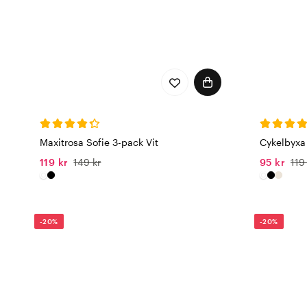
Maxitrosa Sofie 3-pack Vit
Cykelbyxa 
119 kr
149 kr
95 kr
119
-20%
-20%