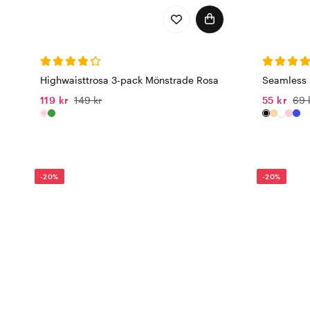
Highwaisttrosa 3-pack Mönstrade Rosa
Seamless 
119 kr
149 kr
55 kr
69 
-20%
-20%