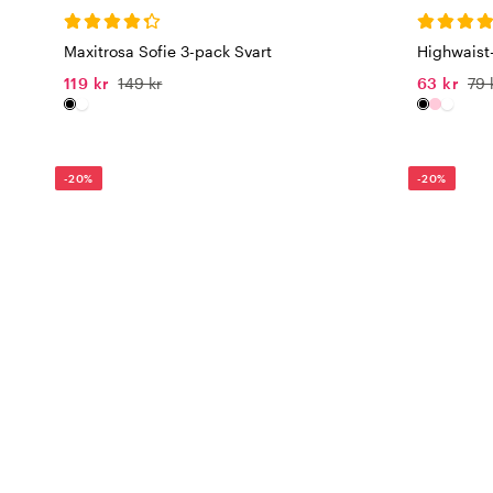
Maxitrosa Sofie 3-pack Svart
Highwaist
119 kr
149 kr
63 kr
79 
-20%
-20%