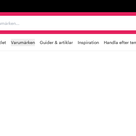
r varumärken...
let
Varumärken
Guider & artiklar
Inspiration
Handla efter te