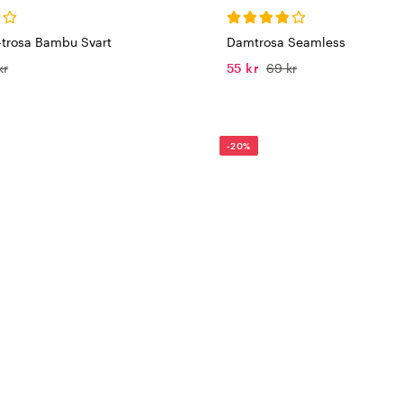
-trosa Bambu Svart
Damtrosa Seamless
kr
55 kr
69 kr
-20%