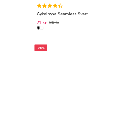
Cykelbyxa Seamless Svart
71 kr
89 kr
-20%