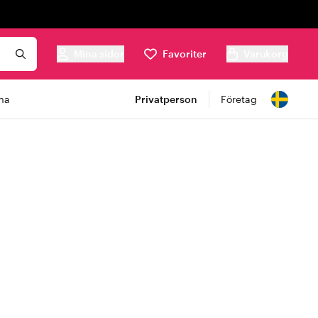
Mina sidor
Favoriter
Varukorg
ma
Privatperson
Företag