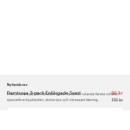
Nyhetsbrev
Damtrosa 3-pack Enfärgade Svart
95 kr
Prenumerera på vårt nyhetsbrev och ta del av rykande färska nyheter,
119 kr
speciella erbjudanden, sköna tips och intressant läsning.
Ange din e-postadress