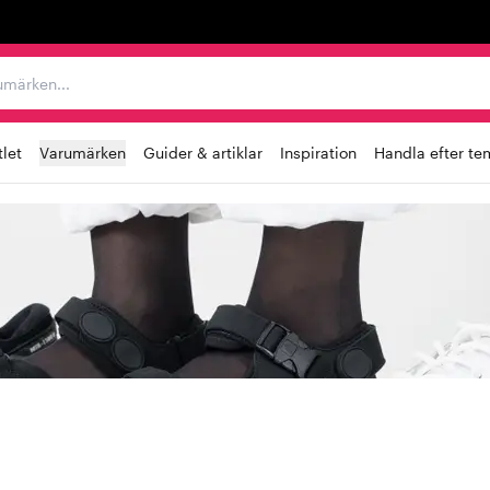
r varumärken...
let
Varumärken
Guider & artiklar
Inspiration
Handla efter te