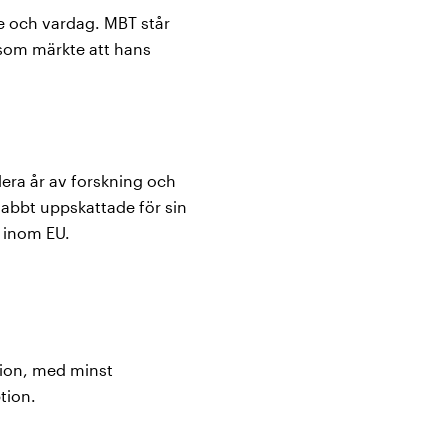
e och vardag. MBT står
 som märkte att hans
lera år av forskning och
abbt uppskattade för sin
t inom EU.
tion, med minst
tion.