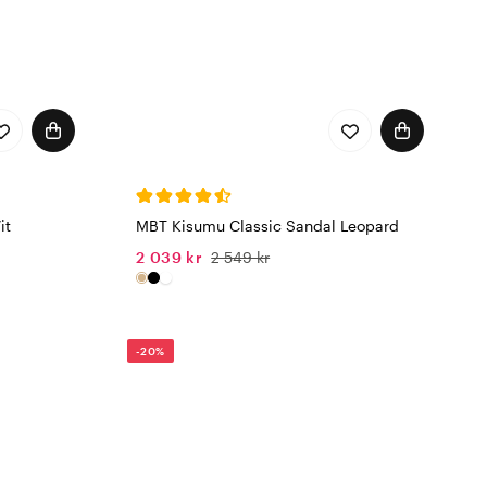
it
MBT Kisumu Classic Sandal Leopard
2 039 kr
2 549 kr
-20%