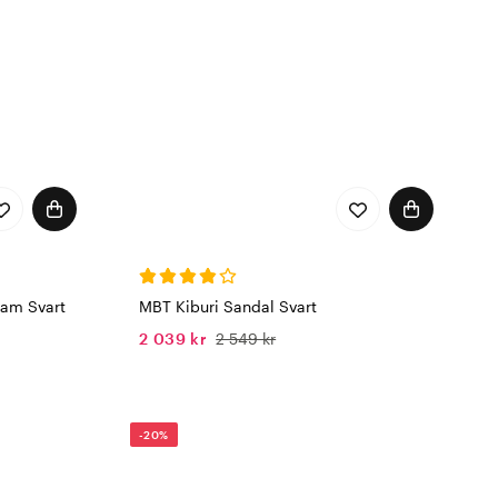
Dam Svart
MBT Kiburi Sandal Svart
2 039 kr
2 549 kr
-20%