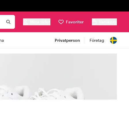
Mina sidor
Favoriter
Varukorg
ma
Privatperson
Företag