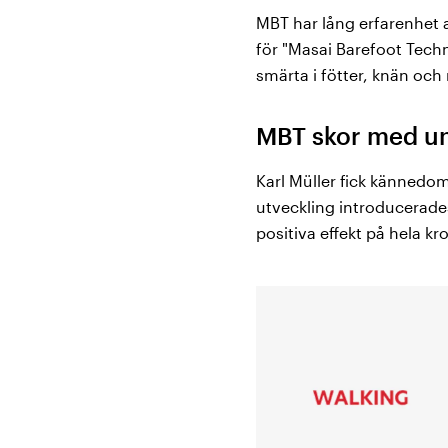
MBT har lång erfarenhet a
för "Masai Barefoot Tech
smärta i fötter, knän och 
MBT skor med un
Karl Müller fick kännedom
utveckling introducerade
positiva effekt på hela k