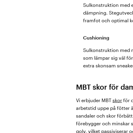
Sulkonstruktion med e
dämpning. Stegutveckli
framfot och optimal k
Cushioning
Sulkonstruktion med
som lämpar sig väl fö
extra skonsam sneake
MBT skor för da
Vi erbjuder MBT
skor
för 
arbetstid uppe på fötter 
sandaler och skor förbätt
förebygger och minskar smä
golv, vilket passiviserar