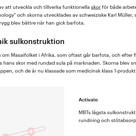
v att utveckla och tillverka funktionella
skor
för både arbet
nology" och skorna utvecklades av schweiziske Karl Müller,
rygg blev bättre när han gick barfota.
ik sulkonstruktion
 om Masaifolket i Afrika, som oftast går barfota, och efter f
s hans skor med rundad sula på marknaden. Skorna blev sn
roppen, och de är nu klassade som medicinsk klass 1-produk
Activate
MBTs lägsta sulkonstruk
rundning och stötabsorp