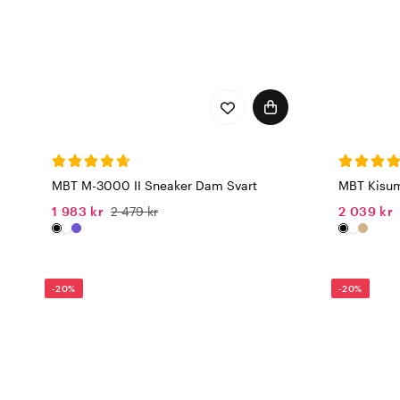
MBT M-3000 II Sneaker Dam Svart
MBT Kisum
1 983 kr
2 479 kr
2 039 kr
-20%
-20%