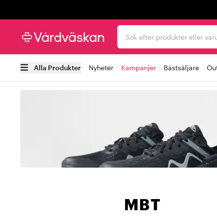
Trustpilot
Sök efter produkter elle
Alla Produkter
Nyheter
Kampanjer
Bästsäljare
Out
MBT