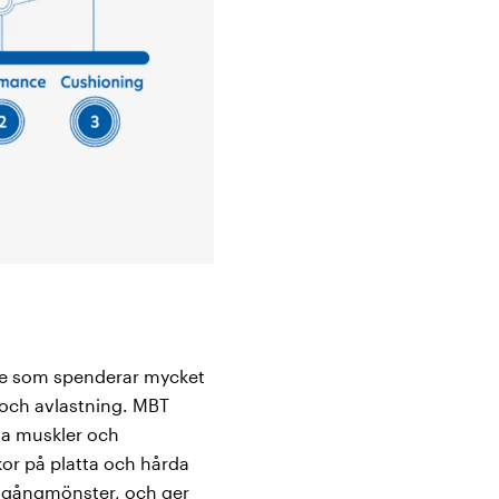
vare som spenderar mycket
 och avlastning. MBT
iva muskler och
skor på platta och hårda
ch gångmönster, och ger