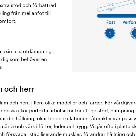
xtra stöd och förbättrad
ng från mellanfot till
omfort.
 maximal stötdämpning
r dig som behöver en
r.
m och herr
dam och herr, i flera olika modeller och färger. För vårdgi
är dessa skor perfekta arbetsskor för att ge stöd, dämpning
rar din hållning, ökar blodcirkulationen, återaktiverar pass
rta och värk i fötter, leder och rygg. Vi går ofta i platta 
 och försvagar stabiliserande muskler, förändrar hållning o