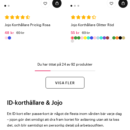
Jojo Korthållare Prickig Rosa
Jojo Korthållare Glitter Röd
48 kr
69 kr
55 kr
69 kr
Du har tittat på 24 av 92 produkter
VISA FLER
ID-korthållare & Jojo
Ett ID-kort eller passerkort är något de flesta inom vården bär varje dag
– jojon gör det smidigt att dra fram kortet för avläsning utan att ta loss
det, och blir samtidigt en personlig detalj på arbetsoutfiten.