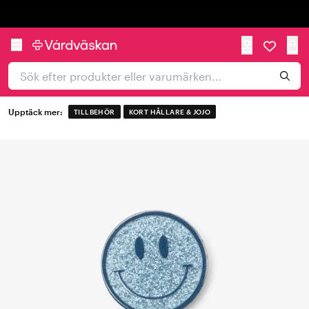
Trustpilot
Upptäck mer:
TILLBEHÖR
KORT HÅLLARE & JOJO