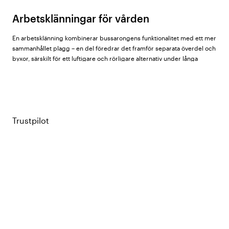
Arbetsklänningar för vården
En arbetsklänning kombinerar bussarongens funktionalitet med ett mer
sammanhållet plagg – en del föredrar det framför separata överdel och
byxor, särskilt för ett luftigare och rörligare alternativ under långa
arbetspass.
Hos Vårdväskan hittar du arbetsklänningar för dam från
Almedahls
,
Segers
,
Nytello
,
Nybo Workwear
och
South West
.
Trustpilot
Vad ska man tänka på när man väljer
arbetsklänning?
Längd och passform
– Raka modeller ger mer rörelsefrihet vid
böjning och lyft. Mer figursydda modeller sitter stadigt på kroppen
men kräver stretch eller slits i sidan för god rörlighet. De flesta
modeller i sortimentet går till knä eller strax ovanför.
Ringning
– Rundringad hals är vanligast och ger ett neutralt och