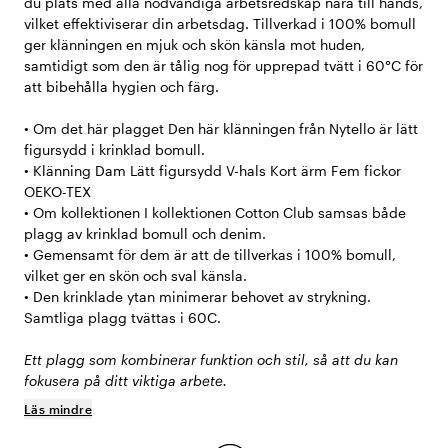
du plats med alla nödvändiga arbetsredskap nära till hands,
vilket effektiviserar din arbetsdag. Tillverkad i 100% bomull
ger klänningen en mjuk och skön känsla mot huden,
samtidigt som den är tålig nog för upprepad tvätt i 60°C för
att bibehålla hygien och färg.
• Om det här plagget Den här klänningen från Nytello är lätt
figursydd i krinklad bomull.
• Klänning Dam Lätt figursydd V-hals Kort ärm Fem fickor
OEKO-TEX
• Om kollektionen I kollektionen Cotton Club samsas både
plagg av krinklad bomull och denim.
• Gemensamt för dem är att de tillverkas i 100% bomull,
vilket ger en skön och sval känsla.
• Den krinklade ytan minimerar behovet av strykning.
Samtliga plagg tvättas i 60C.
Ett plagg som kombinerar funktion och stil, så att du kan
fokusera på ditt viktiga arbete.
Läs mindre