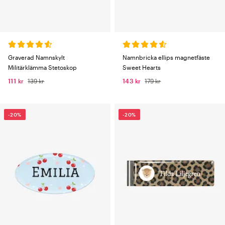
Graverad Namnskylt
Namnbricka ellips magnetfäste
Militärklämma Stetoskop
Sweet Hearts
111 kr
139 kr
143 kr
179 kr
-20%
-20%