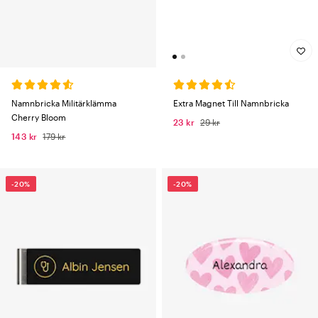
Beroende på yrke och arbetsplats kan du också lägga till efternamn,
yrkestitel eller avdelning. Håll texten enkel och läsbar – det ska vara
lätt att uppfatta på avstånd.
Hur lång tid tar leveransen?
Namnskyltar tillverkas på beställning,
vilket innebär att leveranstiden förlängs med 1–2 arbetsdagar
jämfört med lagervaror. Räkna normalt med 2–4 arbetsdagar från
beställning till brevlåda.
Extra Magnet Till Namnbricka
Namnbricka Militärklämma
Kan jag returnera min namnskylt?
Nej. Eftersom namnskylten
Cherry Bloom
23 kr
29 kr
tillverkas speciellt för dig finns ingen returrätt. Var extra noggrann
143 kr
179 kr
med stavning och att textfärgen är läsbar mot vald bakgrund innan
du lägger din beställning.
Hur fäster jag en namnskylt med magnetfäste?
Placera den
-20%
-20%
magnetiska bakdelen på insidan av plagget, exakt där du vill att
skylten ska sitta. Fäst sedan framsidan med namnskylten på utsidan
– magneten håller ihop de två delarna genom tyget.