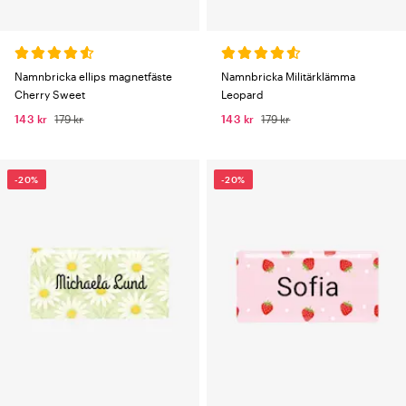
Namnbricka ellips magnetfäste
Namnbricka Militärklämma
Cherry Sweet
Leopard
143 kr
179 kr
143 kr
179 kr
-20%
-20%