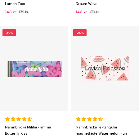
Lemon Zest
Dream Wave
143 kr
179 kr
143 kr
179 kr
-20%
-20%
Namnbricka Militärklämma
Namnbricka rektangulär
Butterfly Kiss
magnetfäste Watermelon Fun