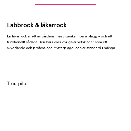
Labbrock & läkarrock
En läkarrock är ett av vårdens mest igenkännbara plagg – och ett
funktionellt sådant. Den bärs över övriga arbetskläder som ett
skyddande och professionellt ytterplagg, och är standard i många
kliniska miljöer.
Hos Vårdväskan hittar du läkarrockar för dam, herr och unisex från
Cherokee
,
Healing Hands
,
Nybo Workwear
,
Almedahls
och
Kentaur
.
Trustpilot
Läkarrockar för dam, herr och unisex
Cherokee Project Lab
– moderna läkarrockar med figuranpassad
passform och fickor i flera positioner. Finns i dam- och herrmodell i
vitt och andra kulörer. Material i bomull/polyesterblandning.
Healing Hands White Coat
– läkarrockar med fokus på passform och