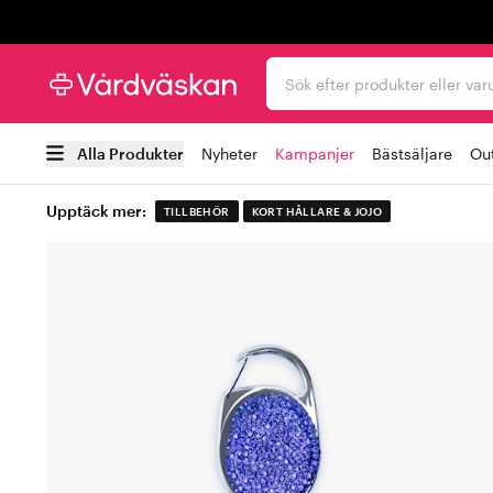
Trustpilot
Sök efter produkter elle
Alla Produkter
Nyheter
Kampanjer
Bästsäljare
Out
Upptäck mer:
TILLBEHÖR
KORT HÅLLARE & JOJO