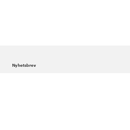
Nyhetsbrev
Prenumerera på vårt nyhetsbrev och ta del av rykande
färska nyheter, speciella erbjudanden, sköna tips och
intressant läsning.
Ange din e-postadress