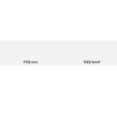
Följ oss
Välj land
Facebook
Sverige
Instagram
Youtube
LinkedIn
TikTok