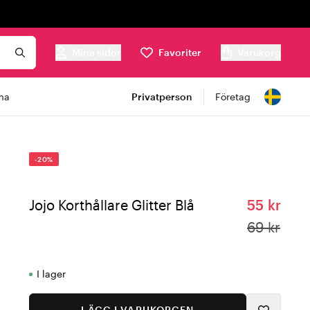
Mina sidor
Favoriter
Varukorg
ma
Privatperson
Företag
-20%
Jojo Korthållare Glitter Blå
55 kr
69 kr
I lager
LÄGG I VARUKORGEN