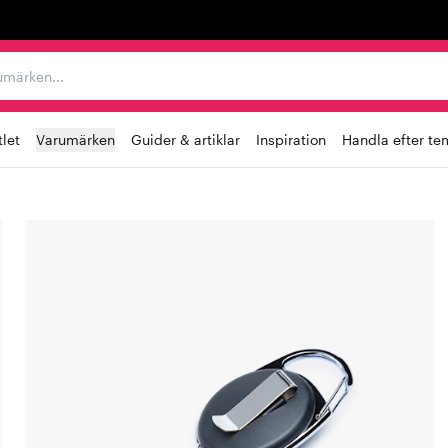
r varumärken...
let
Varumärken
Guider & artiklar
Inspiration
Handla efter te