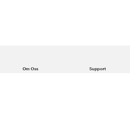
Om Oss
Support
Om Vårdväskan
Kontakta oss
Vår historia
Vanliga frågor
Sponsring
Köpvillkor
Rabattkoder & erbjudanden
Frakt & returer
Blogg
Reklamation
Dataskyddspolicy