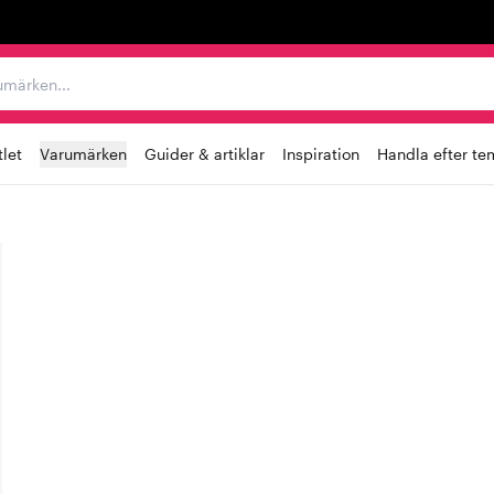
r varumärken...
let
Varumärken
Guider & artiklar
Inspiration
Handla efter te