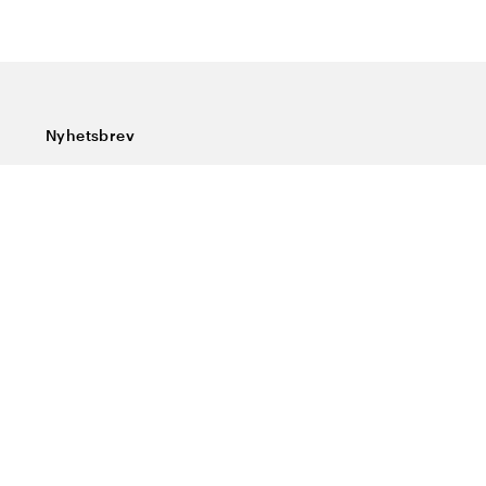
Nyhetsbrev
Prenumerera på vårt nyhetsbrev och ta del av rykande
färska nyheter, speciella erbjudanden, sköna tips och
intressant läsning.
Ange din e-postadress