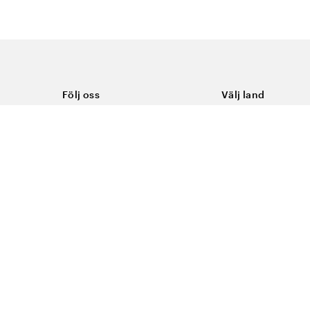
Följ oss
Välj land
Facebook
Sverige
Instagram
Youtube
LinkedIn
TikTok