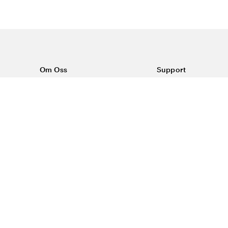
Om Oss
Support
Om Vårdväskan
Kontakta oss
Vår historia
Vanliga frågor
Sponsring
Köpvillkor
Rabattkoder & erbjudanden
Frakt & returer
Blogg
Reklamation
Dataskyddspolicy
Trygg E-handel
#yesvardvaskan