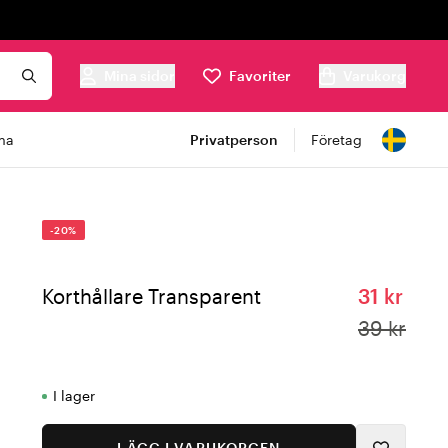
Mina sidor
Favoriter
Varukorg
ma
Privatperson
Företag
-20%
Korthållare Transparent
31 kr
39 kr
I lager
LÄGG I VARUKORGEN