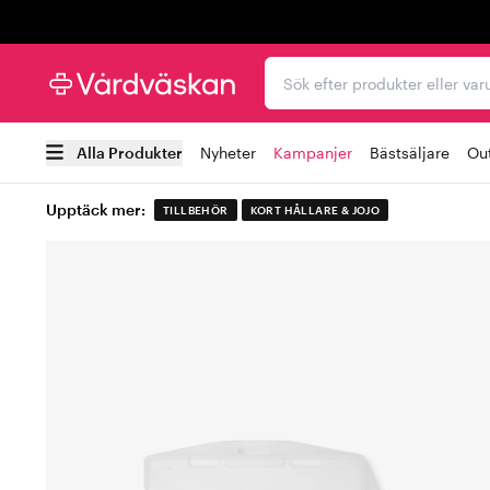
Trustpilot
Sök efter produkter elle
Alla Produkter
Nyheter
Kampanjer
Bästsäljare
Out
Upptäck mer:
TILLBEHÖR
KORT HÅLLARE & JOJO