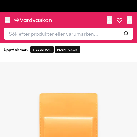
Trustpilot
Upptäck mer:
TILLBEHÖR
PENNFICKOR