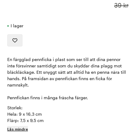
39 kr
I lager
En färgglad pennficka i plast som ser till att dina pennor
inte försvinner samtidigt som du skyddar dina plagg mot
bläckläckage. Ett snyggt sätt att alltid ha en penna nära till
hands. På framsidan av pennfickan finns en ficka för
namnskylt.
Pennfickan finns i många fräscha färger.
Storlek:
Hela: 9 x 16,3 cm
Flärp: 7,5 x 9,5 cm
Läs mindre