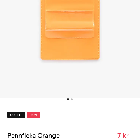
OUTLET
-80%
Pennficka Orange
7 kr